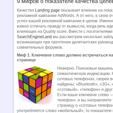
9 мифов о показателе качества цел
Качество
Landing page
оказывает влияние на пока
рекламной кампании AdWords. А от него, в свою о
успех вашей рекламной кампании в целом. Именно
важно отличать правду от вымысла, когда речь иде
влияющих на Quality score. Вместе с посетителями
SearchEngineLand
мы рассмотрим несколько забл
возникающих при прочтении дилетантских руковод
сомнительных форумов.
Миф 1. Ключевое слово должно встречаться н
странице
Неверно. Поисковые машины
семантическую индексацию. 
сотовых телефонах, скорее вс
найдены: «Bluetooth», «3G»,
«сотовый», «телефон» и друг
Если ваше ключевое слово 
телефон», и вы направляете
страницу о «сотовых телефон
употребляется слово «мобильный», то показатели