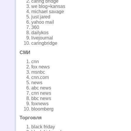
caring bridge
we blog+kansas
michael savage
just jared
yahoo mail
360
dailykos
livejournal
caringbridge
СМИ
cnn
fox news
msnbc
cnn.com
news
abc news
cnn news
bbc news
foxnews
bloomberg
Торговля
black friday