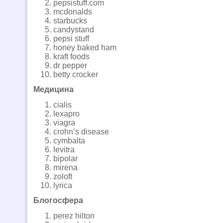
pepsistuff.com
mcdonalds
starbucks
candystand
pepsi stuff
honey baked ham
kraft foods
dr pepper
betty crocker
Медицина
cialis
lexapro
viagra
crohn’s disease
cymbalta
levitra
bipolar
mirena
zoloft
lyrica
Блогосфера
perez hilton