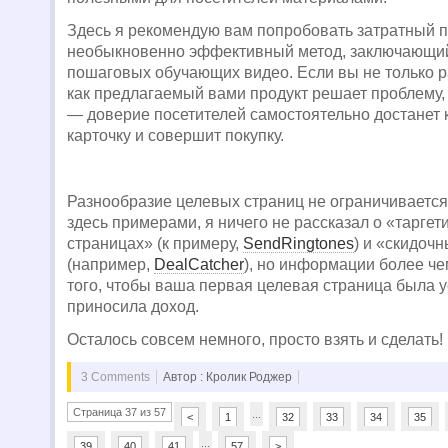
Здесь я рекомендую вам попробовать затратный п
необыкновенно эффективный метод, заключающий
пошаговых обучающих видео. Если вы не только р
как предлагаемый вами продукт решает проблему, 
— доверие посетителей самостоятельно достанет
карточку и совершит покупку.
Разнообразие целевых страниц не ограничиваетс
здесь примерами, я ничего не рассказал о «тарге
страницах» (к примеру,
SendRingtones
) и «скидоч
(например,
DealCatcher
), но информации более че
того, чтобы ваша первая целевая страница была 
приносила доход.
Осталось совсем немного, просто взять и сделать!
3 Comments
Автор : Кролик Роджер
Страница 37 из 57
...
<
1
32
33
34
35
...
39
40
41
57
>