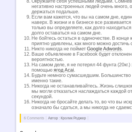
Окружайте себя успешными людьми. Сомне
негативно настроенных людей очень много, о
держаться подальше.
Если вам кажется, что вы на самом дне, еди
наверх. В жизни и в бизнесе все развивается
только вы определяете, как долго находиться
долго оставаться на самом дне.
Не бойтесь остаться в одиночестве. В конце 
приятно удивлены, как много можно достичь 
Никто никогда не поймет
Google Adwords
.
Ваше объявление в Facebook будет отклонен
вероятностью.
На самом деле, я не потерял 44 фунта (20кг.)
помощью
ягод Acai
.
Будьте немного сумасшедшим. Большинство
именно такие.
Никогда не останавливайтесь. Жизнь слишко
мы могли отказаться наслаждаться каждой 
секундой.
Никогда не бросайте делать то, во что вы ис
означало бы сдаться, а мы никогда не сдаем
6 Comments
Автор : Кролик Роджер