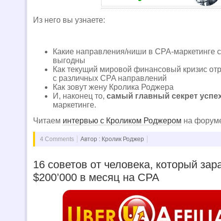
Из него вы узнаете:
Какие направления/ниши в CPA-маркетинге 
выгодны
Как текущий мировой финансовый кризис отр
с различных CPA направлений
Как зовут жену Кролика Роджера
И, наконец то,
самый главный секрет успе
маркетинге.
Читаем
интервью с Кроликом Роджером
на форуме
4 Comments
Автор : Кролик Роджер
16 советов от человека, который за
$200’000 в месяц на CPA