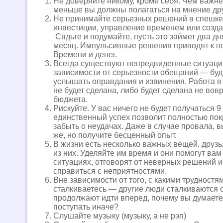
Не доверяйте никому, кроме себя. Чем важне
меньше вы должны полагаться на мнение др
Не принимайте серьезных решений в спешке.
инвестиции, управление временем или созда
Сядьте и подумайте, пусть это займет два дн
месяц. Импульсивные решения приводят к п
Времени и денег.
Всегда существуют непредвиденные ситуаци
зависимости от серьезности обещаний — буд
услышать оправдания и извинения. Работа в
не будет сделана, либо будет сделана не во
бюджета.
Рискуйте. У вас ничего не будет получаться 9 
единственный успех позволит полностью пок
забыть о неудачах. Даже в случае провала, в
же, но получите бесценный опыт.
В жизни есть несколько важных вещей, друзь
из них. Уделяйте им время и они помогут вам
ситуациях, отговорят от неверных решений и
справиться с неприятностями.
Вне зависимости от того, с какими трудностя
сталкиваетесь — другие люди сталкиваются 
продолжают идти вперед, почему вы думаете
поступать иначе?
Слушайте музыку (музыку, а не рэп)