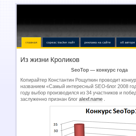
главная
copeac tracker лайт
реклама на сайте
об авторе
Из жизни Кроликов
SeoTop — конкурс года
Копирайтер Константин Рощупкин проводит конкур
названием «Самый интересный SEO-блог 2008 го
году выбор производился из 34 участников и поб
заслуженно признан блог
alexf.name
.