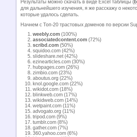
Результаты можно скачать в виде Excel таблицы (
b
для дальнейшего изучения, я же расскажу о некот
которые удалось сделать.
Начнем с Топ-20 трастовых доменов по версии Sup
weebly.com
(100%)
associatedcontent.com
(72%)
scribd.com
(50%)
squidoo.com (42%)
slideshare.net (42%)
ezinearticles.com (30%)
hubpages.com (26%)
zimbio.com (23%)
aboutus.org (22%)
knol.google.com (22%)
wikidot.com (18%)
blinkweb.com (17%)
wikidweb.com (14%)
wetpaint.com (11%)
advogato.org (11%)
tripod.com (9%)
tumblr.com (8%)
gather.com (7%)
360.yahoo.com (6%)