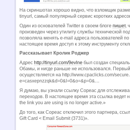
На скриншотах хорошо видно, что взломщик разме
tinyurl, самый популярный сервис коротких адресов 
Один из основателей Twitter в своем блоге
пишет
, 
произведен через утилиту службы технической по
позволяла менять e-mail адреса пользователей по 
настоящее время доступ к этому инструменту откл
Рассказывает Кролик Роджер
Адрес
http://tinyurl.com/9evlne
был создан специаль
Обамы, и нигде раньше не использовался. Первый
осуществляется на http://www.cpaclicks.com/secure
e=casxepnzzqk&d=0&l=0&o=&p=0&…
Я думаю, вы узнали ссылку Copeac для отслежива
переходов. В настоящее время эта ссылка ведет на
the link you are using is no longer active.»
До того, как Copeac отключил этого партнера, ссы
Gift Card < Email Submit (3731)».