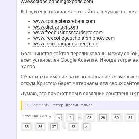
www.coloncleansingexperts.com
9.
Ну, и еще несколько его сайтов, я думаю вы уж
www.contactlensrebate.com
www.dietranger.com
www.freebusinesscardsetc.com
www.freecollegescholarshipnow.com
www.morebargainsdirect.com
Большинство сайтов перелинкованы между собой,
всех установлен Google Adsense. Иногда встречае
Yahoo.
Обратите внимание на использование ключевых сло
откуда Кристоф берет материалы для своих сайтов
Думаю, это поможет вам в создании собственных 
10 Comments
Автор : Кролик Роджер
Страница 33 из 57
...
<
1
28
29
30
31
...
35
36
37
57
>