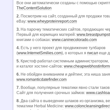
Все они автоматически созданы с помощью скрип
TheContentSolution
2.
Посмотрим на сайт, созданный для продажи тов
eBay:
www.wheyproteinreport.com
3.
На парочку тематических сайтов, продающих че
Первый для кормящих матерей:
www.breastpumpst
книгами о собаках:
www.caninecolorado.com
4.
Есть у него проект для продвижение тулбаров
(
www.InternetSmilies.com
), о которых я
писал
еще до
5.
Кристоф работал системным администратором, 
и каталог хостинг-сайтов:
www.cheapwebhostinform
6.
Не обойден вниманием и дейтинг, эта ниша заня
www.romanticdatefinder.com
7.
Вообще, популярные тематики явно стали таков
Сайт для получения срочных займов:
www.cashloa
8.
Два сайта о выведении шлаков из организма, в
тематики Herbal Medicine:
www.coloncleansingdirec