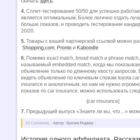
скачать
здесь
.
4.
Сплит-тестирование 50/50 для успешно работа
является оптимальным. Более логично отдать лу
больше показов, и проводить тестирование кандид
20/20.
5.
Товары с вашей партнерской ссылкой можно ра
Shopping.com
,
Pronto
и
Kaboodle
6.
Помимо exact match, broad match и phrase match,
называемый embedded match, когда мы показыва
объявление только по длинному хвосту запросов.
видеть объявление по ключевым словам toyota car i
insurance и аналогичным, но нам не нужно огромн
показов по car insurance, можно использовать сле
-[car insurance]
7.
Предыдущий выпуск «Знаете ли вы, что…» мож
10 Comments
Автор : Кролик Роджер
История одного аффилиата. Расска