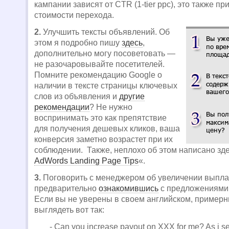
кампании зависят от CTR (1-tier ppc), это также п
стоимости перехода.
2.
Улучшить тексты объявлений. Об
этом я подробно пишу
здесь
,
дополнительно могу посоветовать —
не разочаровывайте посетителей.
Помните рекомендацию Google о
наличии в тексте страницы ключевых
слов из объявления и
другие
рекомендации
? Не нужно
воспринимать это как препятствие
для получения дешевых кликов, ваша
конверсия заметно возрастет при их
соблюдении. Также, неплохо об этом написано зде
AdWords Landing Page Tips
«.
3.
Поговорить с менеджером об увеличении выпла
предварительно
ознакомившись
с предложениями 
Если вы не уверены в своем английском, примерн
выглядеть вот так:
- Can you increase payout on XXX for me? As i s