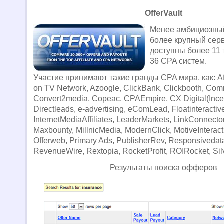
OfferVault
Менее амбициозный
более крупный серв
доступны более 11
36 CPA систем.
Участие принимают такие гранды CPA мира, как: Affi
on TV Network, Azoogle, ClickBank, Clickbooth, Com
Convert2media, Copeac, CPAEmpire, CX Digital(Incen
Directleads, e-advertising, eComLead, Floatinteractiv
InternetMediaAffiliates, LeaderMarkets, LinkConnecto
Maxbounty, MillnicMedia, ModernClick, MotiveInterac
Offerweb, Primary Ads, PublisherRev, Responsiveda
RevenueWire, Rextopia, RocketProfit, ROIRocket, Sil
Результаты поиска офферов