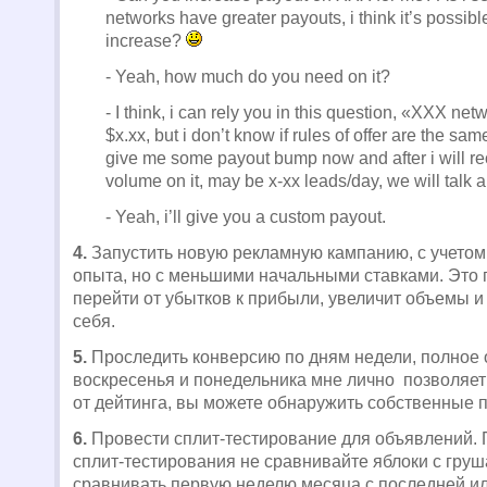
networks have greater payouts, i think it’s possibl
increase?
- Yeah, how much do you need on it?
- I think, i can rely you in this question, «XXX net
$x.xx, but i don’t know if rules of offer are the s
give me some payout bump now and after i will r
volume on it, may be x-xx leads/day, we will talk 
- Yeah, i’ll give you a custom payout.
4.
Запустить новую рекламную кампанию, с учетом
опыта, но с меньшими начальными ставками. Это 
перейти от убытков к прибыли, увеличит объемы и
себя.
5.
Проследить конверсию по дням недели, полное
воскресенья и понедельника мне лично позволяет
от дейтинга, вы можете обнаружить собственные 
6.
Провести сплит-тестирование для объявлений.
сплит-тестирования не сравнивайте яблоки с груш
сравнивать первую неделю месяца с последней ил