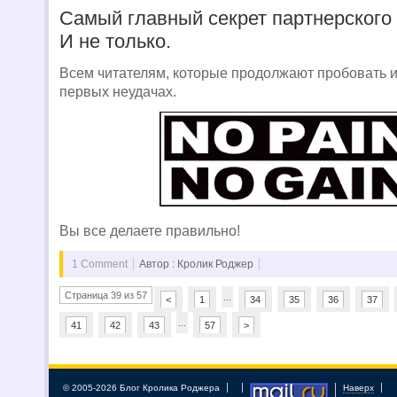
Самый главный секрет партнерского 
И не только.
Всем читателям, которые продолжают пробовать и
первых неудачах.
Вы все делаете правильно!
1 Comment
Автор : Кролик Роджер
Страница 39 из 57
...
<
1
34
35
36
37
...
41
42
43
57
>
© 2005-2026 Блог Кролика Роджера
Наверх