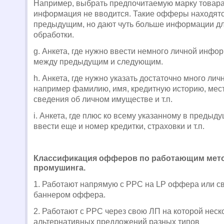
Например, выбрать предпочитаемую марку товара
информация не вводится. Такие офферы находятся
предыдущим, но дают чуть больше информации д
обработки.
g
. Анкета, где нужно ввести немного личной инфо
между предыдущим и следующим.
h
.
Анкета, где нужно указать достаточно много ли
например фамилию, имя, кредитную историю, мес
сведения об личном имуществе и т.п.
i
.
Анкета, где плюс ко всему указанному в предыд
ввести еще и номер кредитки, страховки и т.п.
Классификация офферов по работающим мет
промушинга.
1. Работают напрямую с
PPC
на
LP
оффера или с
баннером оффера.
2. Работают с
PPC
через свою ЛП на которой неск
альтернативных предложений разных типов