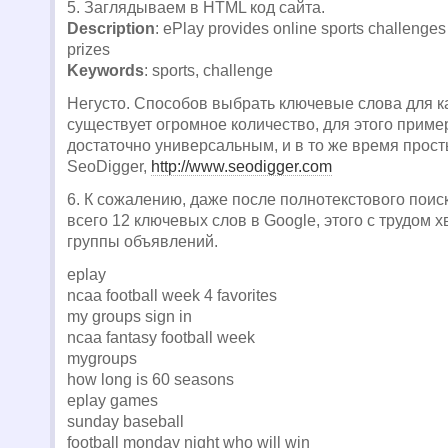
5. Заглядываем в HTML код сайта.
Description
: ePlay provides online sports challenge
prizes
Keywords
: sports, challenge
Негусто. Способов выбрать ключевые слова для 
существует огромное количество, для этого приме
достаточно универсальным, и в то же время прос
SeoDigger,
http://www.seodigger.com
6. К сожалению, даже после полнотекстового пои
всего 12 ключевых слов в Google, этого с трудом х
группы объявлений.
eplay
ncaa football week 4 favorites
my groups sign in
ncaa fantasy football week
mygroups
how long is 60 seasons
eplay games
sunday baseball
football monday night who will win