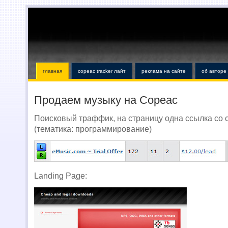
главная
copeac tracker лайт
реклама на сайте
об авторе
Продаем музыку на Copeac
Поисковый траффик, на страницу одна ссылка со 
(тематика: программирование)
Landing Page: