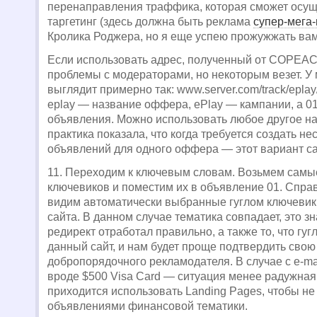
перенаправления траффика, которая сможет осуще
таргетинг (здесь должна быть реклама
супер-мега
Кролика Роджера, но я еще успею прожужжать вам
Если использовать адрес, полученный от COPEAC
проблемы с модераторами, но некоторым везет. У 
выглядит примерно так: www.server.com/track/eplay/
eplay — название оффера, ePlay — кампании, а 0
объявления. Можно использовать любое другое на
практика показала, что когда требуется создать не
объявлений для одного оффера — этот вариант с
11. Переходим к ключевым словам. Возьмем самы
ключевиков и поместим их в объявление 01. Спр
видим автоматически выбранные гуглом ключевик
сайта. В данном случае тематика совпадает, это зн
редирект отработал правильно, а также то, что гуг
данный сайт, и нам будет проще подтвердить сво
добропорядочного рекламодателя. В случае с e-m
вроде $500 Visa Card — ситуация менее радужная
приходится использовать Landing Pages, чтобы не
объявлениями финансовой тематики.