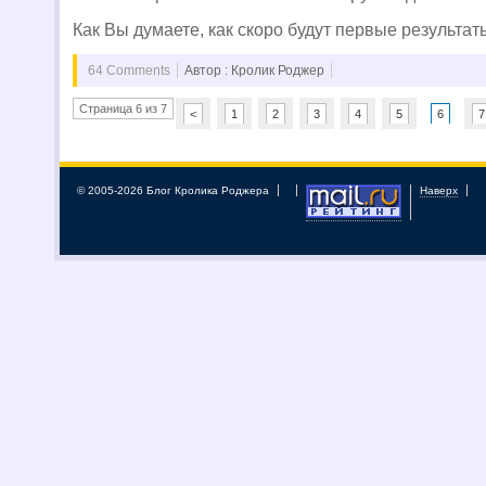
Как Вы думаете, как скоро будут первые результат
64 Comments
Автор : Кролик Роджер
Страница 6 из 7
<
1
2
3
4
5
6
7
© 2005-2026 Блог Кролика Роджера
Наверх