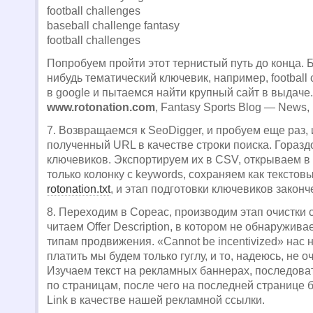
football challenges
baseball challenge fantasy
football challenges
Попробуем пройти этот тернистый путь до конца. 
нибудь тематический ключевик, например, football 
в google и пытаемся найти крупный сайт в выдаче.
www.rotonation.com
, Fantasy Sports Blog — News,
7. Возвращаемся к SeoDigger, и пробуем еще раз,
полученный URL в качестве строки поиска. Горазд
ключевиков. Экспортируем их в CSV, открываем в 
только колонку с keywords, сохраняем как тексто
rotonation.txt
, и этап подготовки ключевиков законч
8. Переходим в Copeac, производим этап очистки с
читаем Offer Description, в котором не обнаружив
типам продвижения. «Cannot be incentivized» нас н
платить мы будем только гуглу, и то, надеюсь, не о
Изучаем текст на рекламных баннерах, последова
по страницам, после чего на последней странице б
Link в качестве нашей рекламной ссылки.