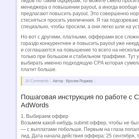
лидов по таким офферам, то можете смело просит
менеджера о повышении payout, а иногда вообще
предлагают повысить payout. Это совершенно нор
стесняться просить увеличения. Я так подозреваю 
специально, чтобы просили, а они легко шли на ус
Но вот с другими, платными, офферами все сложн
гораздо конкурентнее и повысить payout уже некуд
и соглашаются на повышение то всего на несколь
только при большом и стабильном траффике. Тут 
выбирать именно подходящую СPA которая сумела
платит больше.
10 Comments
Автор : Кролик Роджер
Пошаговая инструкция по работе с
AdWords
1. Выбираем оффер
Возьмем какой-нибудь submit оффер, чтобы не бы
— с выплатами побольше. Первым на глаза попа
лид. Дата начала действия оффера: 25 сентября, т