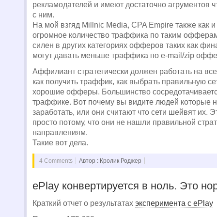
рекламодателей и имеют достаточно агрументов ч
с ним.
На мой взгяд Millnic Media, CPA Empire также как 
огромное количество траффика по таким офферам,
силен в других категориях офферов таких как фи
могут давать меньше траффика по e-mail/zip офф
Аффилиант стратегически должен работать на все
как получить траффик, как выбрать правильную сет
хорошие офферы. Большинство сосредотачиваетс
траффике. Вот почему вы видите людей которые н
заработать, или они считают что сети шейвят их. 
просто потому, что они не нашли правильной стра
направлениям.
Такие вот дела.
4 Comments
Автор : Кролик Роджер
ePlay конвертируется в ноль. Это но
Краткий отчет о результатах
эксперимента с ePlay