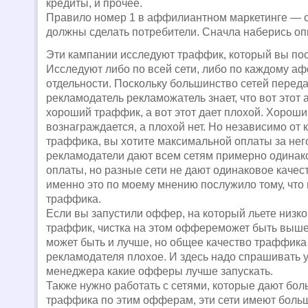
кредиты, и прочее.
Правило номер 1 в аффилиантном маркетинге — сд
должны сделать потребители. Сначла наберись оп
Эти кампании исследуют траффик, который вы по
Исследуют либо по всей сети, либо по каждому а
отдельности. Поскольку большинство сетей переда
рекламодатель рекламожатель знает, что вот этот
хороший траффик, а вот этот дает плохой. Хорош
вознаграждается, а плохой нет. Но независимо от 
траффика, вы хотите максимальной оплаты за нег
рекламодатели дают всем сетям примерно одинак
оплаты, но разные сети не дают одинаковое качес
именно это по моему мнению послужило тому, что 
траффика.
Если вы запустили оффер, на который льете низк
траффик, чистка на этом оффереможет быть выш
может быть и лучше, но общее качество траффика
рекламодателя плохое. И здесь надо спрашивать 
менеджера какие офферы лучше запускать.
Также нужно работать с сетями, которые дают бо
траффика по этим офферам, эти сети имеют больш