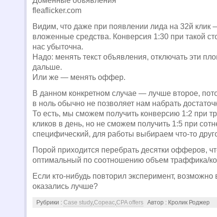
Доменные объявления
fleaflicker.com
Видим, что даже при появлении лида на 32й клик
вложенные средства. Конверсия 1:30 при такой ст
нас убыточна.
Надо: менять текст объявления, отключать эти пл
дальше.
Или же — менять оффер.
В данном конкретном случае — лучше второе, пот
в ноль обычно не позволяет нам набрать достато
То есть, мы сможем получить конверсию 1:2 при т
кликов в день, но не сможем получить 1:5 при сот
специфический, для работы выбираем что-то друг
Порой приходится перебрать десятки офферов, ч
оптимальный по соотношению объем траффика/ко
Если кто-нибудь повторил эксперимент, возможно
оказались лучше?
Рубрики :
Case study
,
Copeac
,
CPA offers
Автор : Кролик Роджер