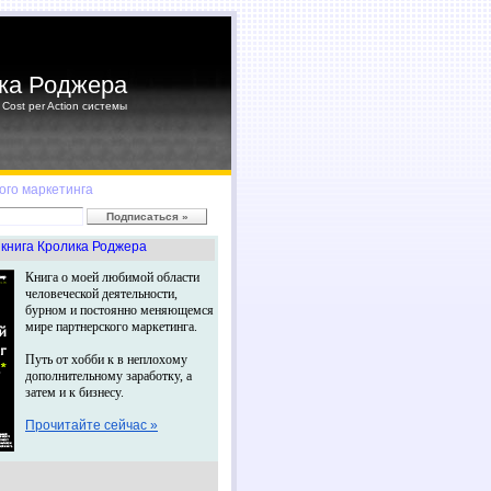
ка Роджера
Cost per Action системы
ого маркетинга
книга Кролика Роджера
Книга о моей любимой области
человеческой деятельности,
бурном и постоянно меняющемся
мире партнерского маркетинга.
Путь от хобби к в неплохому
дополнительному заработку, а
затем и к бизнесу.
Прочитайте сейчас »