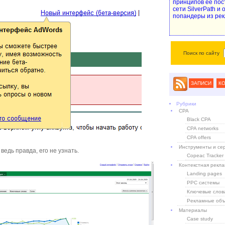
принципов ее пос
сети SilverPath и
попандеры из рек
Поиск по сайту
ЗАПИСИ
К
Рубрики
CPA
Black CPA
CPA networks
CPA offers
Инструменты и се
 ведь правда, его не узнать.
Copeac Tracker
Контекстная рекл
Landing pages
PPC системы
Ключевые слов
Рекламные объ
Материалы
Case study