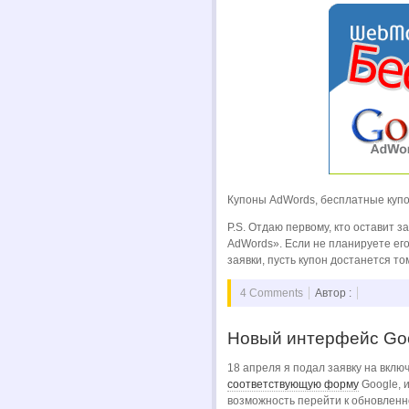
Купоны AdWords, бесплатные ку
P.S. Отдаю первому, кто оставит з
AdWords». Если не планируете ег
заявки, пусть купон достанется то
4 Comments
Автор :
Новый интерфейс Goo
18 апреля я подал заявку на вклю
соответствующую форму
Google, 
возможность перейти к обновленн