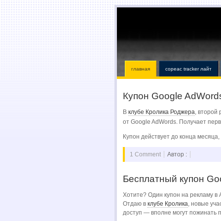
главная
copeac tracker лайт
Купон Google AdWords
В
клубе Кролика Роджера
, второй
от Google AdWords. Получает пе
Купон действует до конца месяца,
1 Comment
Автор :
Бесплатный купон Go
Хотите? Один купон на рекламу в 
Отдаю в
клубе Кролика
, новые уча
доступ — вполне могут пожинать 