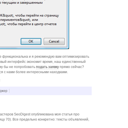
е функциональна и я рекомендую вам оптимизировать
Новый интерфейс экономит время, наш единственный
му бы не попробовать
подать заявку
прямо сейчас?
ся с нами более интересными находками.
!
оджер
астеров SeoDigest опубликована моя статья про
цу 70). Все предельно конкретно: тексты объявлений,