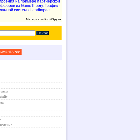
троения на примере партнерской
 офферов из GameTheory. Трафик -
ламной системы LeadImpact.
Материалы ProfitSpy.ru
ОММЕНТАРИИ
рвисы
 Лайт
ама
а
явления