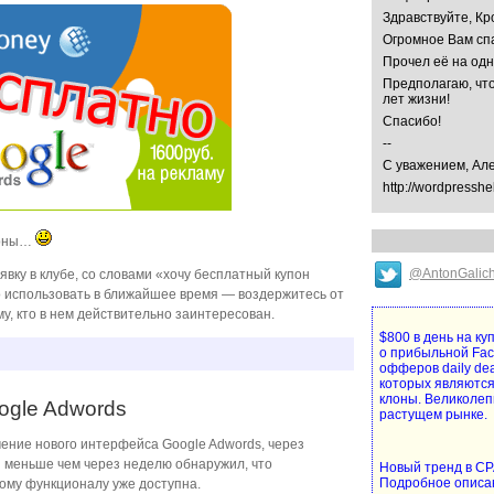
Здравствуйте, Кр
Огромное Вам спа
Прочел её на од
Предполагаю, что
лет жизни!
Спасибо!
--
С уважением, Ал
http://wordpresshe
поны…
@AntonGalic
аявку в клубе, со словами «хочу бесплатный купон
о использовать в ближайшее время — воздержитесь от
му, кто в нем действительно заинтересован.
$800 в день на к
о прибыльной Fa
офферов daily de
которых являются
клоны. Великолеп
gle Adwords
растущем рынке.
чение нового интерфейса Google Adwords, через
и меньше чем через неделю обнаружил, что
Новый тренд в CPA
Подробное описа
ому функционалу уже доступна.