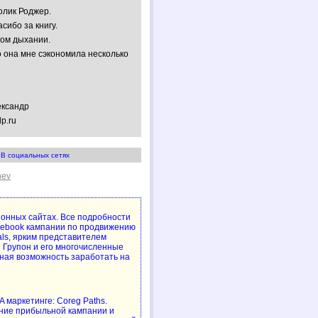
олик Роджер.
сибо за книгу.
ном дыхании.
 она мне сэкономила несколько
ександр
lp.ru
В социальных сетях
hev
упонных сайтах. Все подробности
cebook кампании по продвижению
als, ярким представителем
 Групон и его многочисленные
ная возможность заработать на
 маркетинге: Coreg Paths.
ние прибыльной кампании и