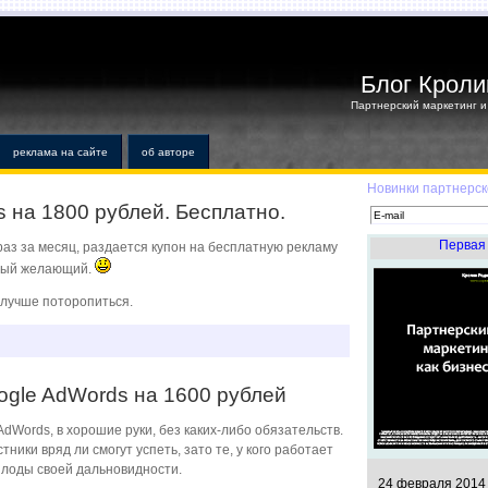
Блог Кроли
Партнерский маркетинг и 
реклама на сайте
об авторе
Новинки партнерск
 на 1800 рублей. Бесплатно.
Первая 
 раз за месяц, раздается купон на бесплатную рекламу
рвый желающий.
 лучше поторопиться.
ogle AdWords на 1600 рублей
AdWords, в хорошие руки, без каких-либо обязательств.
стники вряд ли смогут успеть, зато те, у кого работает
плоды своей дальновидности.
24 февраля 2014