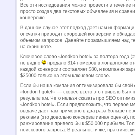
Все эти исследования можно провести в течение н
просто создав два текстовых объявления и сравн
конверсию.
В данном случае этот подход дает нам информацию
опечатки приводят к хорошей конверсии и облад
объемом запросов. Давайте поразмышляем над те
на скриншоте.
Ключевое слово «londkon hotel» за полтора года (
не видно
продало 314 номеров в лондонском от
каждой конверсии составляет $80, и компания за
$25000 только на этом ключевом слове.
Если бы наша компания оптимизировала бы свой 
«london hgotel» — скорее всего это привело бы к
результатам. Чего нельзя сказать про SEO оптими
«londkon hotel». Если предположить, что первое м
выдаче дает нам примерно в два раза больше пер
реклама (это довольно консервативная оценка), п
ранжирование привело бы к $50,000 прибыли. Тол
поискового запроса. В реальности же, практическ