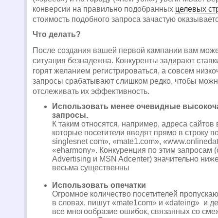
конверсии на правильно подобранных
целевых ст
стоимость подобного запроса зачастую оказывает
Что делать?
После создания вашей первой кампании вам может
ситуация безнадежна. Конкуренты задирают ставки
горят желанием регистрироваться, а совсем низк
запросы срабатывают слишком редко, чтобы мож
отслеживать их эффективность.
Использовать менее очевидные высокоч
запросы.
К таким относятся, например, адреса сайтов
которые посетители вводят прямо в строку п
singlesnet com», «mate1.com», «www.onlineda
«eharmony». Конкуренция по этим запросам 
Advertising и MSN Adcenter) значительно ниж
весьма существенны
Использовать опечатки
Огромное количество посетителей пропускаю
в словах, пишут «mate1com» и «dateing» и 
все многообразие ошибок, связанных со см