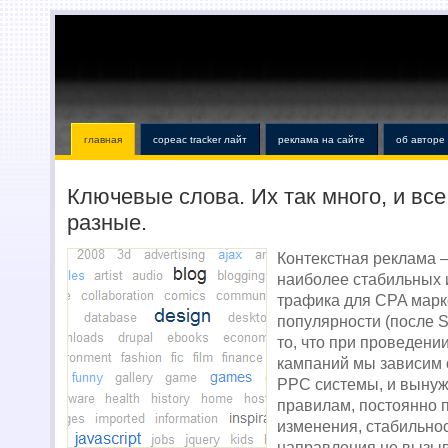
главная
copeac tracker лайт
реклама на сайте
об авторе
Ключевые слова. Их так много, и все
разные.
Контекстная реклама 
наиболее стабильных 
трафика для CPA марке
популярности (после 
то, что при проведени
кампаний мы зависим 
PPC системы, и вынуж
правилам, постоянно 
изменения, стабильнос
направления не вызыв