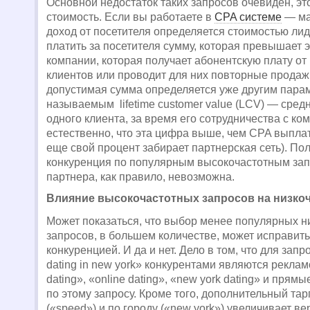
Основной недостаток таких запросов очевиден, эт
стоимость. Если вы работаете в
CPA системе
— ма
доход от посетителя определяется стоимостью лид
платить за посетителя сумму, которая превышает э
компании, которая получает абонентскую плату о
клиентов или проводит для них повторные продаж
допустимая сумма определяется уже другим парам
называемым lifetime customer value (LCV) — сред
одного клиента, за время его сотрудничества с ко
естественно, что эта цифра выше, чем CPA выплат
еще свой процент забирает партнерская сеть). П
конкуренция по популярным высокочастотным за
партнера, как правило, невозможна.
Влияние высокочастотных запросов на низко
Может показаться, что выбор менее популярных н
запросов, в большем количестве, может исправит
конкуренцией. И да и нет. Дело в том, что для запр
dating in new york» конкурентами являются рекла
dating», «online dating», «new york dating» и пря
по этому запросу. Кроме того, дополнительный тар
(«speed») и по городу («new york») увеличивает в