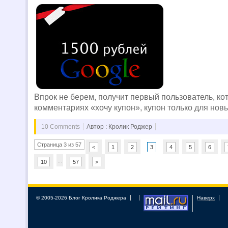
Впрок не берем, получит первый пользователь, ко
комментариях «хочу купон», купон только для новы
10 Comments
Автор : Кролик Роджер
Страница 3 из 57
<
1
2
3
4
5
6
...
10
57
>
© 2005-2026 Блог Кролика Роджера
Наверх