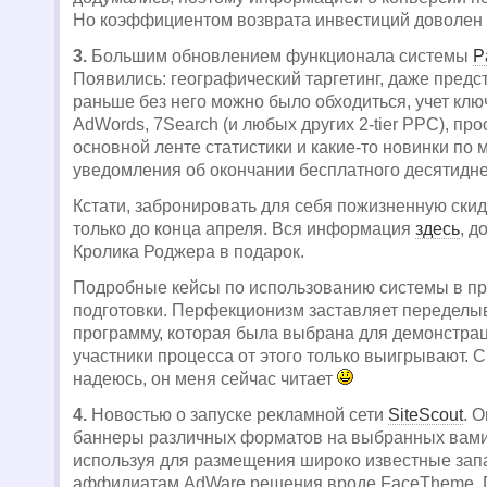
Но коэффициентом возврата инвестиций доволен
3.
Большим обновлением функционала системы
P
Появились: географический таргетинг, даже предст
раньше без него можно было обходиться, учет клю
AdWords, 7Search (и любых других 2-tier PPC), пр
основной ленте статистики и какие-то новинки по 
уведомления об окончании бесплатного десятидне
Кстати, забронировать для себя пожизненную ски
только до конца апреля. Вся информация
здесь
, д
Кролика Роджера в подарок.
Подробные кейсы по использованию системы в п
подготовки. Перфекционизм заставляет переделы
программу, которая была выбрана для демонстрац
участники процесса от этого только выигрывают. 
надеюсь, он меня сейчас читает
4.
Новостью о запуске рекламной сети
SiteScout
. 
баннеры различных форматов на выбранных вами
используя для размещения широко известные за
аффилиатам AdWare решения вроде FaceTheme. 