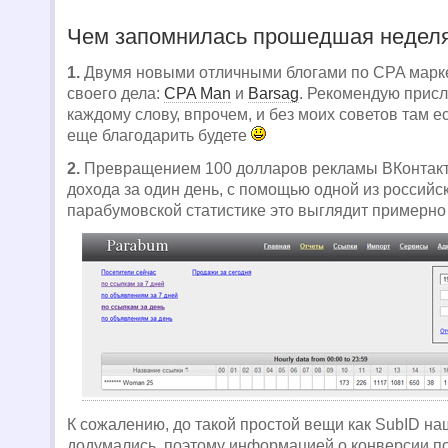
Чем запомнилась прошедшая недел
1.
Двумя новыми отличными блогами по CPA марке
своего дела:
CPA Man
и
Barsag
. Рекомендую присл
каждому слову, впрочем, и без моих советов там ес
еще благодарить будете
2.
Превращением 100 долларов рекламы ВКонтакт
дохода за один день, с помощью одной из российс
парабумовской статистике это выглядит примерно 
К сожалению, до такой простой вещи как SubID на
додумались, поэтому информацией о конверсии по