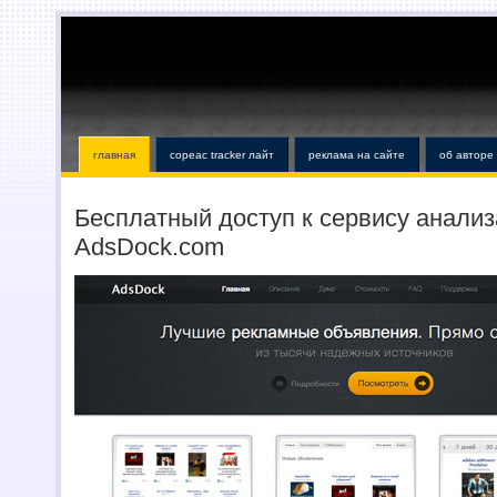
главная
copeac tracker лайт
реклама на сайте
об авторе
Бесплатный доступ к сервису анали
AdsDock.com