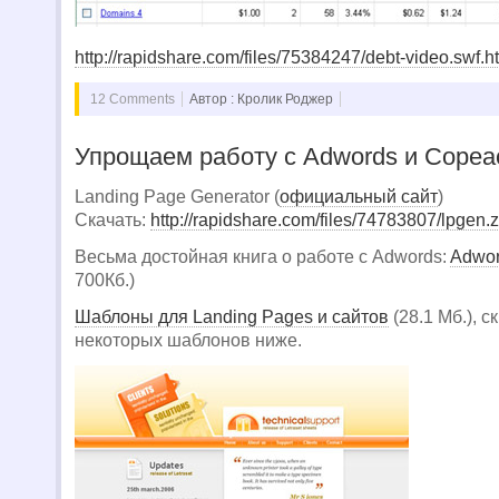
http://rapidshare.com/files/75384247/debt-video.swf.h
12 Comments
Автор : Кролик Роджер
Упрощаем работу с Adwords и Copea
Landing Page Generator (
официальный сайт
)
Скачать:
http://rapidshare.com/files/74783807/lpgen.
Весьма достойная книга о работе с Adwords:
Adwor
700Кб.)
Шаблоны для Landing Pages и сайтов
(28.1 Мб.), 
некоторых шаблонов ниже.