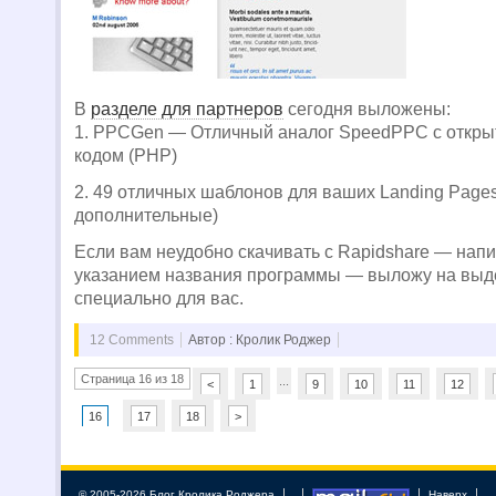
В
разделе для партнеров
сегодня выложены:
1. PPCGen — Отличный аналог SpeedPPC с откр
кодом (PHP)
2. 49 отличных шаблонов для ваших Landing Pages 
дополнительные)
Если вам неудобно скачивать с Rapidshare — нап
указанием названия программы — выложу на выд
специально для вас.
12 Comments
Автор : Кролик Роджер
Страница 16 из 18
...
<
1
9
10
11
12
16
17
18
>
© 2005-2026 Блог Кролика Роджера
Наверх