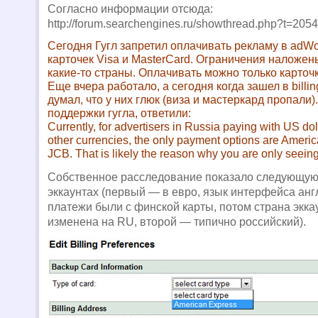
Согласно информации отсюда:
http://forum.searchengines.ru/showthread.php?t=205
Сегодня Гугл запретил оплачивать рекламу в adW
карточек Visa и MasterCard. Ограничения наложен
какие-то страны. Оплачивать можно только карточ
Еще вчера работало, а сегодня когда зашел в billin
думал, что у них глюк (виза и мастеркард пропали)
поддержки гугла, ответили:
Currently, for advertisers in Russia paying with US d
other currencies, the only payment options are Ameri
JCB. That is likely the reason why you are only seeing
Cобственное расследование показало следующую 
эккаунтах (первый — в евро, язык интерфейса анг
платежи были с финской карты, потом страна экка
изменена на RU, второй — типично российский).