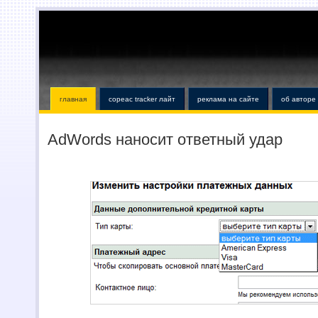
главная
copeac tracker лайт
реклама на сайте
об авторе
AdWords наносит ответный удар