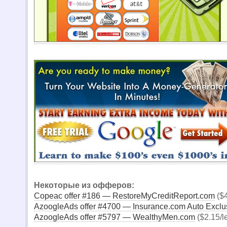
Некоторые из офферов:
Copeac offer #186 — RestoreMyCreditReport.com
($4
AzoogleAds offer #4700 — Insurance.com Auto Exclu
AzoogleAds offer #5797 — WealthyMen.com
($2.15/l