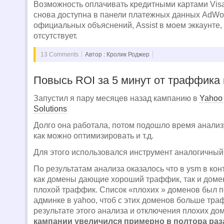
Возможность оплачивать кредитными картами Visa
снова доступна в панели платежных данных AdWo
официальных объяснений, Assist в моем эккаунте, 
отсутствует.
13 Comments
Автор : Кролик Роджер
Повысь ROI за 5 минут от траффика
Запустил я пару месяцев назад кампанию в
Yahoo 
Solutions
Долго она работала, потом подошло время анализу
как можно оптимизировать и т.д.
Для этого использовался инструмент аналогичны
По результатам анализа оказалось что в ysm в кон
как домены дающие хороший траффик, так и дом
плохой траффик. Список «плохих » доменов был п
админке в yahoo, чтоб с этих доменов больше тра
результате этого анализа и отключения плохих д
кампании увеличился примерно в полтора раз