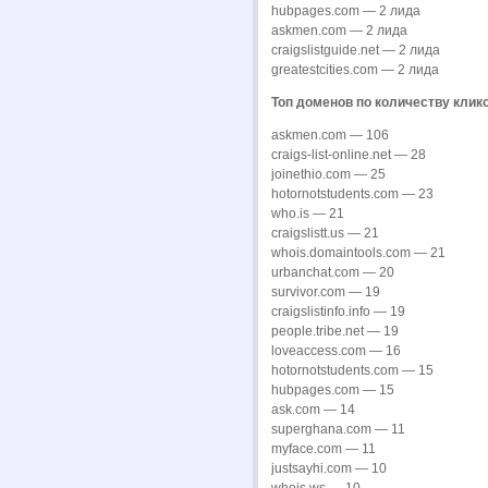
hubpages.com — 2 лида
askmen.com — 2 лида
craigslistguide.net — 2 лида
greatestcities.com — 2 лида
Топ доменов по количеству клик
askmen.com — 106
craigs-list-online.net — 28
joinethio.com — 25
hotornotstudents.com — 23
who.is — 21
craigslistt.us — 21
whois.domaintools.com — 21
urbanchat.com — 20
survivor.com — 19
craigslistinfo.info — 19
people.tribe.net — 19
loveaccess.com — 16
hotornotstudents.com — 15
hubpages.com — 15
ask.com — 14
superghana.com — 11
myface.com — 11
justsayhi.com — 10