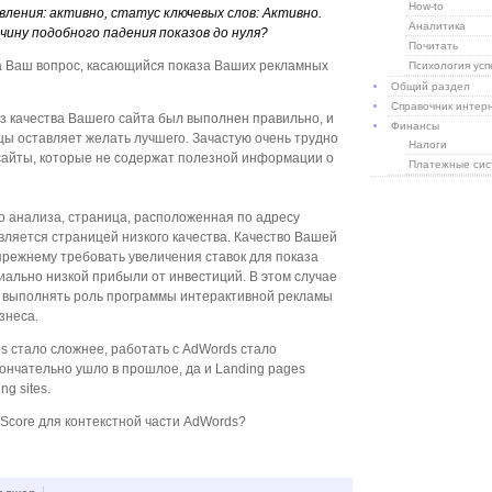
How-to
ления: активно, статус ключевых слов: Активно.
Аналитика
ину подобного падения показов до нуля?
Почитать
а Ваш вопрос, касающийся показа Ваших рекламных
Психология усп
Общий раздел
Справочник интер
з качества Вашего сайта был выполнен правильно, и
Финансы
цы оставляет желать лучшего. Зачастую очень трудно
Налоги
айты, которые не содержат полезной информации о
Платежные си
о анализа, страница, расположенная по адресу
является страницей низкого качества. Качество Вашей
прежнему требовать увеличения ставок для показа
иально низкой прибыли от инвестиций. В этом случае
 выполнять роль программы интерактивной рекламы
знеса.
s cтало сложнее, работать с AdWords стало
окончательно ушло в прошлое, да и Landing pages
g sites.
y Score для контекстной части AdWords?