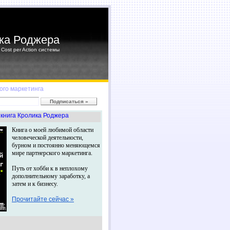
ка Роджера
Cost per Action системы
ого маркетинга
книга Кролика Роджера
Книга о моей любимой области
человеческой деятельности,
бурном и постоянно меняющемся
мире партнерского маркетинга.
Путь от хобби к в неплохому
дополнительному заработку, а
затем и к бизнесу.
Прочитайте сейчас »