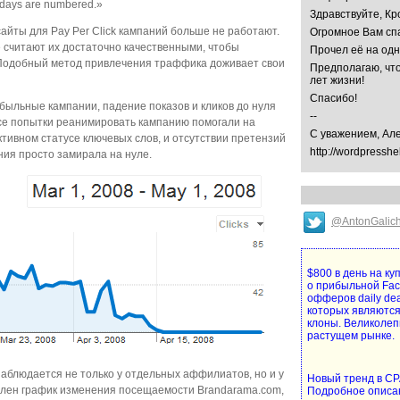
r days are numbered.»
Здравствуйте, Кр
сайты для Pay Per Click кампаний больше не работают.
Огромное Вам спа
е считают их достаточно качественными, чтобы
Прочел её на од
 Подобный метод привлечения траффика доживает свои
Предполагаю, что
лет жизни!
Спасибо!
быльные кампании, падение показов и кликов до нуля
--
се попытки реанимировать кампанию помогали на
С уважением, Ал
активном статусе ключевых слов, и отсутствии претензий
http://wordpresshe
ия просто замирала на нуле.
@AntonGalic
$800 в день на к
о прибыльной Fa
офферов daily de
которых являются
клоны. Великолеп
растущем рынке.
наблюдается не только у отдельных аффилиатов, но и у
Новый тренд в CPA
елен график изменения посещаемости Brandarama.com,
Подробное описа