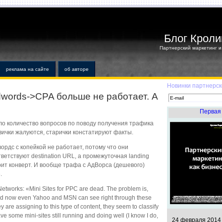
Блог Кроли
Партнерский маркетинг и 
реклама на сайте
об авторе
Новинки партнерск
dwords->CPA больше не работает. А
Первая 
ло количество вопросов по поводу получения трафика
вички жалуются, старички констатируют факты.
вордс с копейкой не работает, потому что они
етствуют destination URL, а промежуточная landing
рит конверт. И вообще трафа с АдВорса (дешевого)
.
tworks: «Mini Sites for PPC are dead. The problem is,
nd now even Yahoo and MSN can see right through these
y are assigning to this type of content, they seem to classify
ave some mini-sites still running and doing well (I know I do,
24 февраля 2014