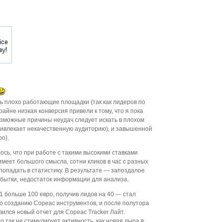
ь плохо работающие площадки (так как лидеров по
райне низкая конверсия привели к тому, что я пока
озможные причины неудач следует искать в плохом
ривлекает некачественную аудиторию), и завышенной
ро).
сь, что при работе с такими высокими ставками
меет большого смысла, сотни кликов в час с разных
опадать в статистику. В результате — запоздалое
бытки, недостаток информации для анализа.
e1 больше 100 евро, получив лидов на 40 — стал
о созданию Copeac инструментов, и после полутора
ился новый отчет для Copeac Tracker Лайт.
 так не стимулирует активность, как новая дыра в