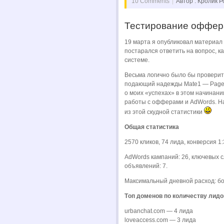
10 Comments
Автор : Кролик 
Тестирование оффер
19 марта я опубликовал материал
постарался ответить на вопрос, 
системе.
Весьма логично было бы проверит
подающий надежды Mate1 — Page 2 
о моих «успехах» в этом начинани
работы с офферами и AdWords. Н
из этой скудной статистики
Общая статистика
2570 кликов, 74 лида, конверсия 1
AdWords кампаний: 26, ключевых с
объявлений: 7.
Максимальный дневной расход: бо
Tоп доменов по количеству лидо
urbanchat.com — 4 лида
loveaccess.com — 3 лида