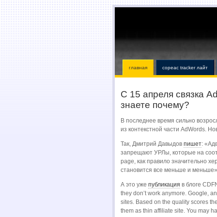
главная
copeac tracker лайт
С 15 апреля связка A
знаете почему?
В последнее время сильно возрос
из контекстной части AdWords. Но
Так, Дмитрий Давыдов
пишет
: «Ад
запрещают УРЛы, которые на соотв
page, как правило значительно хе
становится все меньше и меньше»
А это уже
публикация
в блоге CDFNe
they don’t work anymore. Google, a
sites. Based on the quality scores the
them as thin affiliate site. You may h