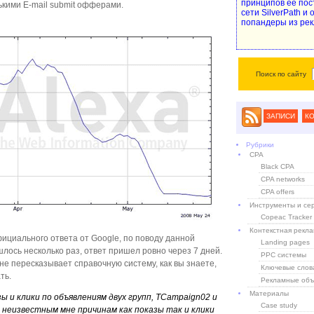
принципов ее пос
ькими E-mail submit офферами.
сети SilverPath и
попандеры из рек
Поиск по сайту
ЗАПИСИ
К
Рубрики
CPA
Black CPA
CPA networks
CPA offers
Инструменты и се
Copeac Tracker
Контекстная рекл
ициального ответа от Google, по поводу данной
Landing pages
лось несколько раз, ответ пришел ровно через 7 дней.
PPC системы
 не пересказывает справочную систему, как вы знаете,
Ключевые слов
ть.
Рекламные объ
Материалы
зы и клики по объявлениям двух групп, TCampaign02 и
Case study
о неизвестным мне причинам как показы так и клики