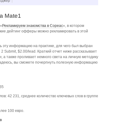
Роджер
а Mate1
 «
Рекламируем знакомства в Copeac
«, в котором
какие дейтинг офферы можно рекламировать в этой
ь эту информацию на практике, для чего был выбран
Submit, $2.00/lead. Краткий отчет ниже рассказывает
и, а также проливает немного света на личную методику
адеюсь, вы сможете почерпнуть полезную информацию
:35
лов: 42 231, среднее количество ключевых слов в группе
лее 100 евро.
в