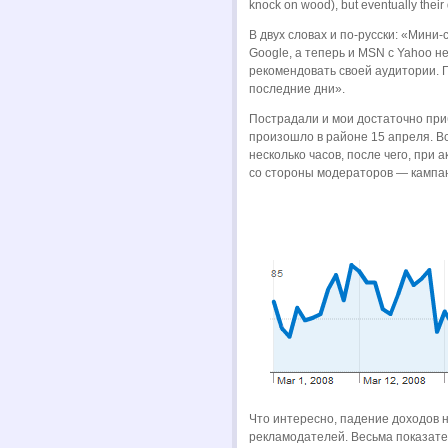
knock on wood), but eventually thei
В двух словах и по-русски: «Мини-
Google, а теперь и MSN с Yahoo н
рекомендовать своей аудитории.
последние дни».
Пострадали и мои достаточно при
произошло в районе 15 апреля. В
несколько часов, после чего, при 
со стороны модераторов — кампан
Что интересно, падение доходов 
рекламодателей. Весьма показат