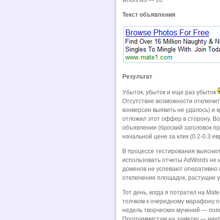
whois.ws — 10
Текст объявления
Результат
Убыток, убыток и еще раз убыток
Отсутствие возможности отключит
конверсии выявить не удалось) и к
отложил этот оффер в сторону. В
объявлении (броский заголовок п
начальной цене за клик (0.2-0.3 ев
В процессе тестирования выяснило
использовать отчеты AdWords не и
доменов не успевают оперативно п
отключение площадок, растущие у
Тот день, когда я потратил на Mat
толчком к очередному марафону п
недель творческих мучений — появ
Программистам на заметку — ничто