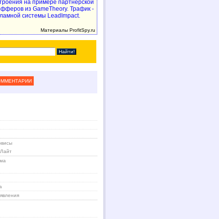
троения на примере партнерской
 офферов из GameTheory. Трафик -
ламной системы LeadImpact.
Материалы ProfitSpy.ru
ОММЕНТАРИИ
рвисы
 Лайт
ама
а
явления