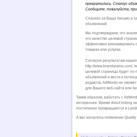
прекратились. Статус объяв
Сообщите, пожалуйста, прич
Спасибо за Ваше письмо и з
объявлений.
Мы подтверждаем, что анали
что качество целевой страни
эффективно рекламировать с
товарах или услугах.
…
Согласно результатам нашег
http://www.brandarama.com/, 
целевой страницы будет по-
объявлений и вести к потенц
редактор AdWords не сможет
для Вашего веб-сайта или би
Таким образом, работать с AdWord
интереснее. Время direct linking 
постепенно превращаются в Landin
А вас коснулось появление Qualit