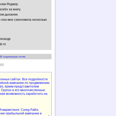
олик Роджер.
сибо за книгу.
ном дыхании.
 она мне сэкономила несколько
ександр
lp.ru
В социальных сетях
hev
упонных сайтах. Все подробности
cebook кампании по продвижению
als, ярким представителем
 Групон и его многочисленные
ная возможность заработать на
 маркетинге: Coreg Paths.
ние прибыльной кампании и