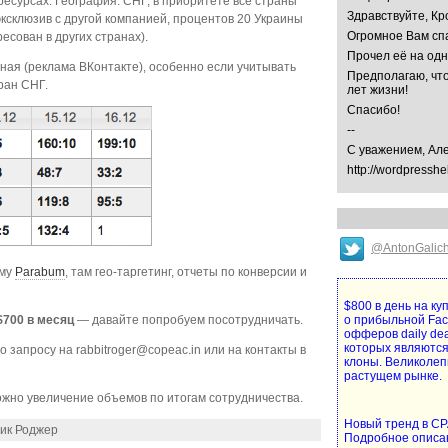
есурсах. География: СНГ, в приоритете все страны
Здравствуйте, Кр
ксклюзив с другой компанией, процентов 20 Украины
Огромное Вам спа
есован в других странах).
Прочел её на од
ная (реклама ВКонтакте), особенно если учитывать
Предполагаю, что
ран СНГ.
лет жизни!
Спасибо!
--
С уважением, Ал
http://wordpresshe
@AntonGalic
ему
Parabum
, там гео-таргетинг, отчеты по конверсии и
$800 в день на к
$700 в месяц
— давайте попробуем посотрудничать.
о прибыльной Fa
офферов daily de
которых являются
о запросу на
rabbitroger@copeac.in
или на контакты в
клоны. Великолеп
растущем рынке.
жно увеличение объемов по итогам сотрудничества.
Новый тренд в CPA
лик Роджер
Подробное описа