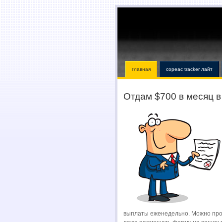
главная
copeac tracker лайт
Отдам $700 в месяц в
выплаты еженедельно. Можно проб