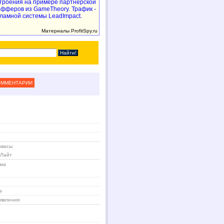
троения на примере партнерской
 офферов из GameTheory. Трафик -
ламной системы LeadImpact.
Материалы ProfitSpy.ru
ОММЕНТАРИИ
рвисы
 Лайт
ама
а
явления