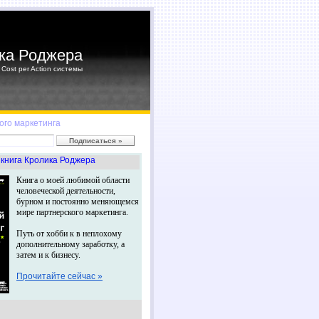
ка Роджера
Cost per Action системы
ого маркетинга
книга Кролика Роджера
Книга о моей любимой области
человеческой деятельности,
бурном и постоянно меняющемся
мире партнерского маркетинга.
Путь от хобби к в неплохому
дополнительному заработку, а
затем и к бизнесу.
Прочитайте сейчас »