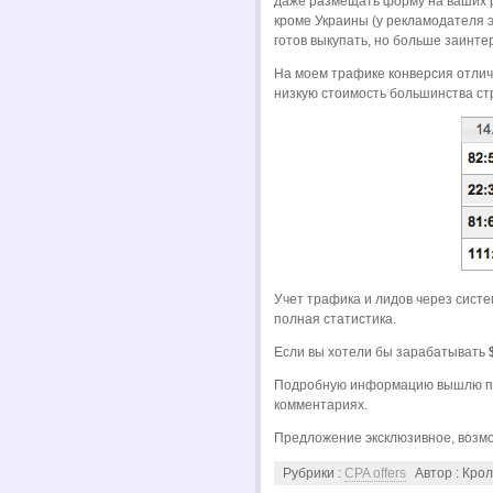
даже размещать форму на ваших р
кроме Украины (у рекламодателя э
готов выкупать, но больше заинтер
На моем трафике конверсия отлич
низкую стоимость большинства ст
Учет трафика и лидов через сист
полная статистика.
Если вы хотели бы зарабатывать
Подробную информацию вышлю п
комментариях.
Предложение эксклюзивное, возмо
Рубрики :
CPA offers
Автор : Кро