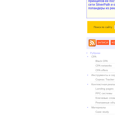
принципов ее пос
сети SilverPath и
попандеры из рек
Поиск по сайту
ЗАПИСИ
К
Рубрики
CPA
Black CPA
CPA networks
CPA offers
Инструменты и се
Copeac Tracker
Контекстная рекл
Landing pages
PPC системы
Ключевые слов
Рекламные объ
Материалы
Case study