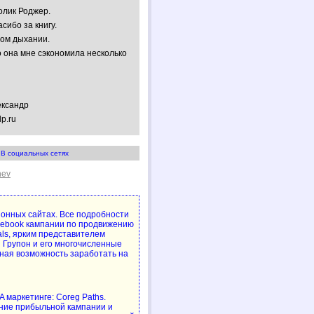
олик Роджер.
сибо за книгу.
ном дыхании.
 она мне сэкономила несколько
ександр
lp.ru
В социальных сетях
hev
упонных сайтах. Все подробности
cebook кампании по продвижению
als, ярким представителем
 Групон и его многочисленные
ная возможность заработать на
 маркетинге: Coreg Paths.
ние прибыльной кампании и