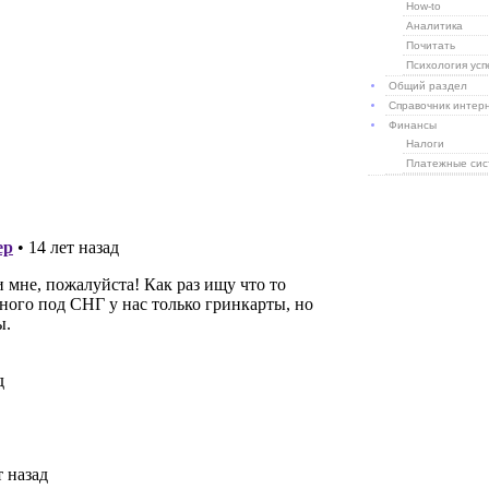
How-to
Аналитика
Почитать
Психология усп
Общий раздел
Справочник интер
Финансы
Налоги
Платежные си