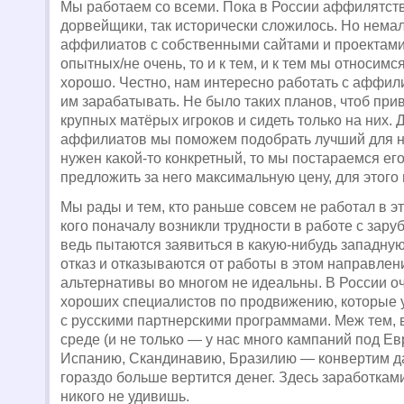
Мы работаем со всеми. Пока в России аффилятст
дорвейщики, так исторически сложилось. Но нема
аффилиатов с собственными сайтами и проектами.
опытных/не очень, то и к тем, и к тем мы относимс
хорошо. Честно, нам интересно работать с аффил
им зарабатывать. Не было таких планов, чтоб при
крупных матёрых игроков и сидеть только на них. 
аффилиатов мы поможем подобрать лучший для н
нужен какой-то конкретный, то мы постараемся его
предложить за него максимальную цену, для этого
Мы рады и тем, кто раньше совсем не работал в эт
кого поначалу возникли трудности в работе с зару
ведь пытаются заявиться в какую-нибудь западную
отказ и отказываются от работы в этом направлени
альтернативы во многом не идеальны. В России о
хороших специалистов по продвижению, которые
с русскими партнерскими программами. Меж тем, 
среде (и не только — у нас много кампаний под Ев
Испанию, Скандинавию, Бразилию — конвертим д
гораздо больше вертится денег. Здесь заработками
никого не удивишь.