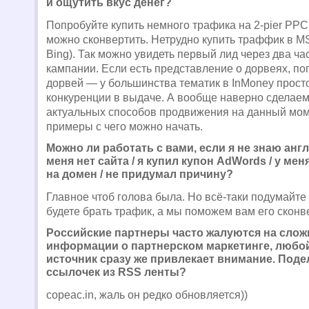
и ощутить вкус денег?
Попробуйте купить немного трафика на 2-pier PPC,
можно сконвертить. Нетрудно купить траффик в MS
Bing). Так можно увидеть первый лид через два ча
кампании. Если есть представление о дорвеях, по
дорвей — у большинства тематик в InMoney просто
конкуренции в выдаче. А вообще наверно сделаем
актуальных способов продвижения на данный мом
примеры с чего можно начать.
Можно ли работать с вами, если я не знаю англ
меня нет сайта / я купил купон AdWords / у мен
на домен / не придумал причину?
Главное чтоб голова была. Но всё-таки подумайте 
будете брать трафик, а мы поможем вам его сконв
Российские партнеры часто жалуются на слож
информации о партнерском маркетинге, люб
источник сразу же привлекает внимание. Поде
ссылочек из RSS ленты?
copeac.in, жаль он редко обновляется))