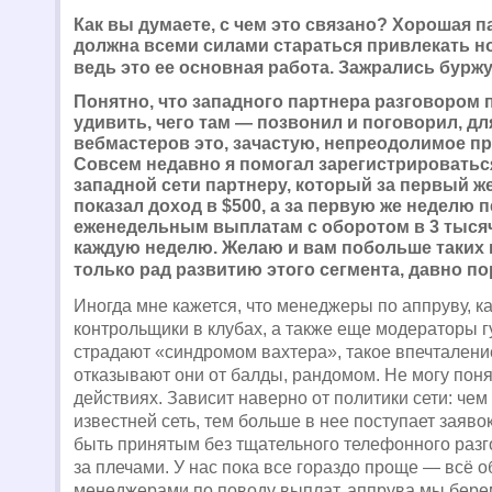
Как вы думаете, с чем это связано? Хорошая п
должна всеми силами стараться привлекать н
ведь это ее основная работа. Зажрались бурж
Понятно, что западного партнера разговором 
удивить, чего там — позвонил и поговорил, д
вебмастеров это, зачастую, непреодолимое пр
Совсем недавно я помогал зарегистрироватьс
западной сети партнеру, который за первый ж
показал доход в $500, а за первую же неделю 
еженедельным выплатам с оборотом в 3 тыся
каждую неделю. Желаю и вам побольше таких 
только рад развитию этого сегмента, давно п
Иногда мне кажется, что менеджеры по аппруву, к
контрольщики в клубах, а также еще модераторы г
страдают «синдромом вахтера», такое впечталени
отказывают они от балды, рандомом. Не могу понят
действиях. Зависит наверно от политики сети: чем
известней сеть, тем больше в нее поступает заявок
быть принятым без тщательного телефонного разг
за плечами. У нас пока все гораздо проще — всё 
менеджерами по поводу выплат, аппрува мы берем