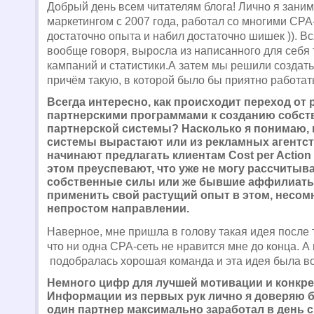
Добрый день всем читателям блога! Лично я зани
маркетингом с 2007 года, работал со многими CPA
достаточно опыта и набил достаточно шишек )). В
вообще говоря, выросла из написанного для себя 
кампаний и статистики.А затем мы решили создать
причём такую, в которой было бы приятно работат
Всегда интересно, как происходит переход от 
партнерскими программами к созданию собст
партнерской системы? Насколько я понимаю, 
системы вырастают или из рекламных агентст
начинают предлагать клиентам Cost per Action
этом преуспевают, что уже не могу рассчитыва
собственные силы или же бывшие аффилиат
применить свой растущий опыт в этом, несом
непростом направлении.
Наверное, мне пришла в голову такая идея после т
что ни одна CPA-сеть не нравится мне до конца. А
подобралась хорошая команда и эта идея была в
Немного цифр для лучшей мотивации и конкре
Информации из первых рук лично я доверяю 
один партнер максимально заработал в день 