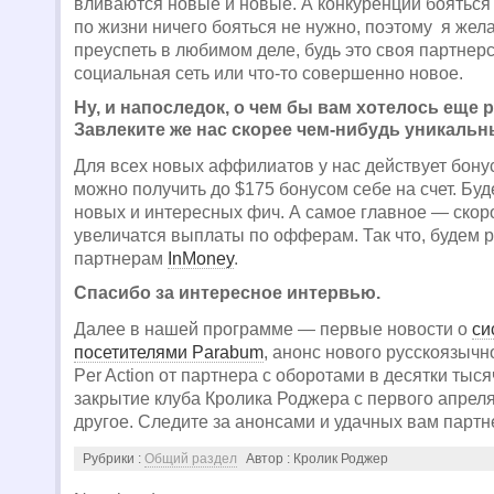
вливаются новые и новые. А конкуренции бояться
по жизни ничего бояться не нужно, поэтому я жел
преуспеть в любимом деле, будь это своя партнер
социальная сеть или что-то совершенно новое.
Ну, и напоследок, о чем бы вам хотелось еще 
Завлеките же нас скорее чем-нибудь уникаль
Для всех новых аффилиатов у нас действует бону
можно получить до $175 бонусом себе на счет. Буд
новых и интересных фич. А самое главное — скор
увеличатся выплаты по офферам. Так что, будем
партнерам
InMoney
.
Спасибо за интересное интервью.
Далее в нашей программе — первые новости о
си
посетителями Parabum
, анонс нового русскоязычно
Per Action от партнера с оборотами в десятки тыся
закрытие клуба Кролика Роджера с первого апреля
другое. Следите за анонсами и удачных вам партн
Рубрики :
Общий раздел
Автор : Кролик Роджер