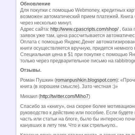
Обновление
Для покупки с помощью Webmoney, кредитных карт
возможен автоматический прием платежей. Книга б
через несколько минут.
Адрес сайта:
http://www.cpascripts.com/shop/
, база
заявок уже там, цена рассчитывается автоматичес
Оплата с помощью Яндекс.Денег автоматизирован
книги осуществляется вручную, придется немного 
Специальная цена в $1 при покупке с помощью Ян
только через предварительное письмо на
rabbitro
Отзывы.
Роман Пушкин (
romanpushkin.blogspot.com
): «Проч
книга (в хорошем смысле). Зато честная :)»
Михаил (
http://twitter.com/Miho7
)
Спасибо за «книгу», она скорее более мотивацион
руководство к действию или пособие. Если будете
часть или статьи на блоге, было бы интересно поч
канувших в лету тем. Что и как стрельнуло..