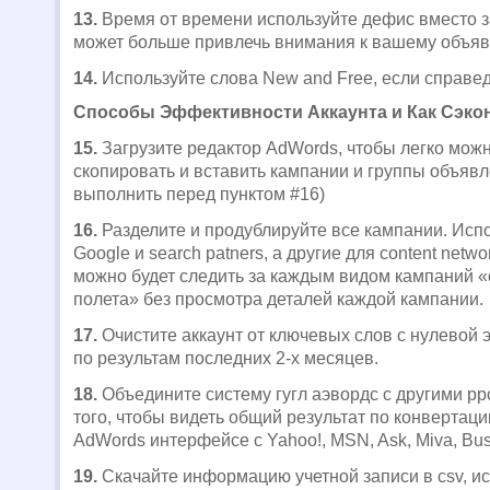
13.
Время от времени используйте дефис вместо за
может больше привлечь внимания к вашему объя
14.
Используйте слова New and Free, если справед
Способы Эффективности Аккаунта и Как Сэко
15.
Загрузите редактор AdWords, чтобы легко мож
скопировать и вставить кампании и группы объяв
выполнить перед пунктом #16)
16.
Разделите и продублируйте все кампании. Испо
Google и search patners, а другие для content netw
можно будет следить за каждым видом кампаний «
полета» без просмотра деталей каждой кампании.
17.
Очистите аккаунт от ключевых слов с нулевой
по результам последних 2-х месяцев.
18.
Объедините систему гугл аэвордс с другими pp
того, чтобы видеть общий результат по конвертаци
AdWords интерфейсе с Yahoo!, MSN, Ask, Miva, Busi
19.
Скачайте информацию учетной записи в csv, и