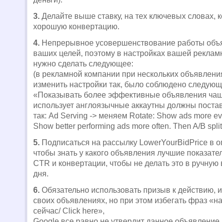
3.
Делайте выше ставку, на тех ключевых словах, 
хорошую конвертацию.
4.
Непрерывное усовершенствование работы объя
ваших целей, поэтому в настройках вашей реклам
нужно сделать следующее:
(в рекламной компании при нескольких объявлени
изменить настройки так, было соблюдено следующ
«Показывать более эффективные объявления чаще
использует англоязычные аккаутны должны постав
так: Ad Serving -> меняем Rotate: Show ads more ev
Show better performing ads more often. Then A/B split 
5.
Подписаться на рассылку LowerYourBidPrice в 
чтобы знать у какого объявления лучшие показател
CTR и конвертации, чтобы не делать это в ручную 
дня.
6.
Обязательно использовать призыв к действию, и
своих объявлениях, но при этом избегать фраз «н
сейчас/ Click here»,
Google все равно не утвердит данное объявление.