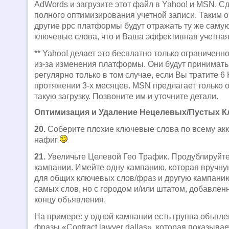
AdWords и загрузите этот файл в Yahoo! и MSN. С
полного оптимизирования учетной записи. Таким 
другие ppc платформы будут отражать ту же самую
ключевые слова, что и Ваша эффективная учетная
** Yahoo! делает это бесплатно только ограниченн
из-за изменения платформы. Они будут принимать 
регулярно только в том случае, если Вы тратите 6 
протяжении 3-х месяцев. MSN предлагает только 
такую загрузку. Позвоните им и уточните детали.
Оптимизация и Удаление Нецелевых/Пустых К
20.
Соберите плохие ключевые слова по всему акка
нафиг
21.
Увеличьте Целевой Гео Трафик. Продублируйте
кампании. Имейте одну кампанию, которая вручну
для общих ключевых слов/фраз и другую кампанию
самых слов, но с городом и/или штатом, добавлен
концу объявления.
На примере: у одной кампании есть группа объвл
фразы «Contract lawyer dallas», которая показывае