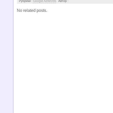
Рубрики :
Google AdWords
Автор :
No related posts.