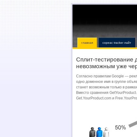
главная
copeac tracker лайт
Сплит-тестирование 
невозможным уже чер
Согласно правилам Google — рек
одно доменное имя в группе объяв
станет возможным только в рамка
Вместо сравнения GetYourProduct.
Get.YourProduct.com и Free.YourPr