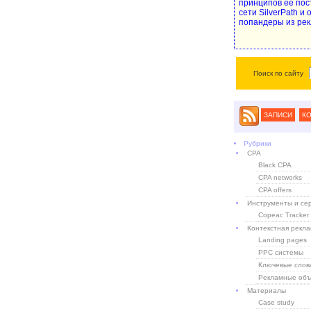
принципов ее пос
сети SilverPath и
попандеры из рек
Поиск по сайту
ЗАПИСИ
К
Рубрики
CPA
Black CPA
CPA networks
CPA offers
Инструменты и се
Copeac Tracker
Контекстная рекл
Landing pages
PPC системы
Ключевые слов
Рекламные объ
Материалы
Case study