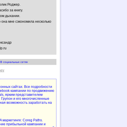
олик Роджер.
сибо за книгу.
ном дыхании.
 она мне сэкономила несколько
ександр
lp.ru
В социальных сетях
hev
упонных сайтах. Все подробности
cebook кампании по продвижению
als, ярким представителем
 Групон и его многочисленные
ная возможность заработать на
 маркетинге: Coreg Paths.
ние прибыльной кампании и