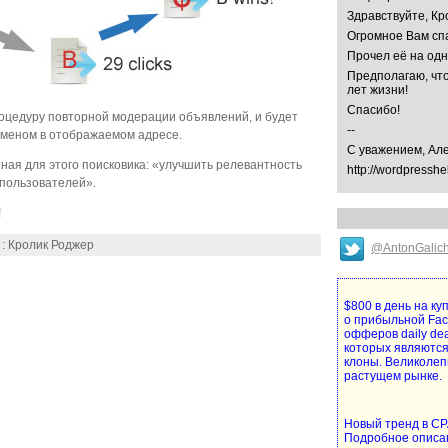
Здравствуйте, Кр
Огромное Вам спа
Прочел её на од
Предполагаю, что
лет жизни!
Спасибо!
оцедуру повторной модерации объявлений, и будет
--
оменом в отображаемом адресе.
С уважением, Ал
ная для этого поисковика: «улучшить релевантность
http://wordpresshe
пользователей».
!
 : Кролик Роджер
@AntonGalic
$800 в день на к
о прибыльной Fa
офферов daily de
которых являются
клоны. Великолеп
растущем рынке.
Новый тренд в CPA
Подробное описа