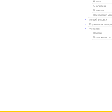
How-to
Аналитика
Почитать
Психология усп
Общий раздел
Справочник интер
Финансы
Налоги
Платежные си