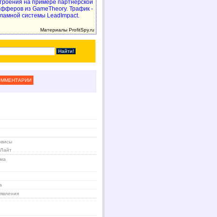
троения на примере партнерской
 офферов из GameTheory. Трафик -
ламной системы LeadImpact.
Материалы ProfitSpy.ru
ОММЕНТАРИИ
рвисы
 Лайт
ама
а
явления