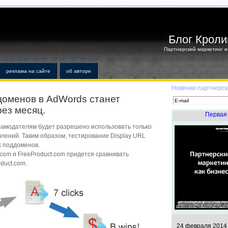
Блог Кроли
Партнерский маркетинг и 
реклама на сайте
об авторе
Новинки партнерск
доменов в AdWords станет
ез месяц.
Первая 
ламодателям будет разрешено использовать только
лений. Таким образом, тестирование Display URL
х поддоменов.
com и FreeProduct.com придется сравнивать
oduct.com.
24 февраля 2014