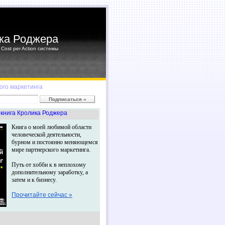
ка Роджера
Cost per Action системы
ого маркетинга
книга Кролика Роджера
Книга о моей любимой области
человеческой деятельности,
бурном и постоянно меняющемся
мире партнерского маркетинга.
Путь от хобби к в неплохому
дополнительному заработку, а
затем и к бизнесу.
Прочитайте сейчас »