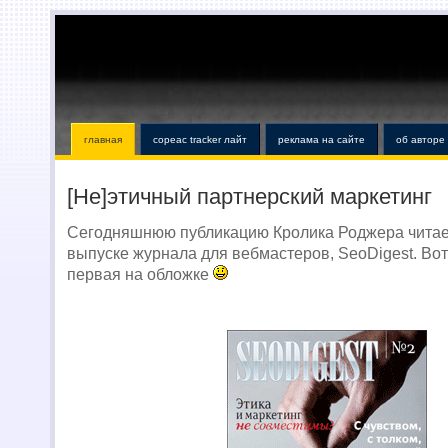
главная
copeac tracker лайт
реклама на сайте
об авторе
[Не]этичный партнерский маркетинг
Сегодняшнюю публикацию Кролика Роджера читае
выпуске журнала для вебмастеров, SeoDigest. Вот
первая на обложке