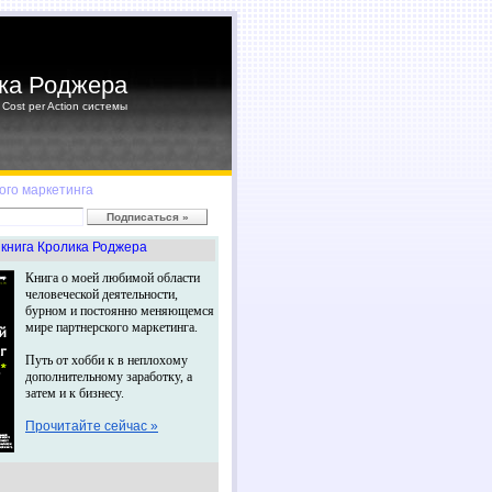
ка Роджера
Cost per Action системы
ого маркетинга
книга Кролика Роджера
Книга о моей любимой области
человеческой деятельности,
бурном и постоянно меняющемся
мире партнерского маркетинга.
Путь от хобби к в неплохому
дополнительному заработку, а
затем и к бизнесу.
Прочитайте сейчас »