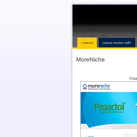
главная
copeac tracker лайт
MoreNiche
Гла