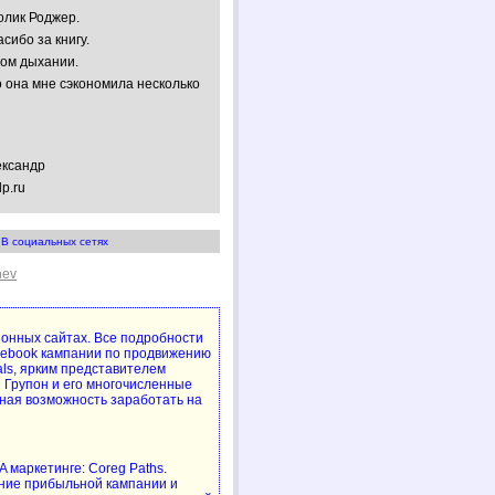
олик Роджер.
сибо за книгу.
ном дыхании.
 она мне сэкономила несколько
ександр
lp.ru
В социальных сетях
hev
упонных сайтах. Все подробности
cebook кампании по продвижению
als, ярким представителем
 Групон и его многочисленные
ная возможность заработать на
 маркетинге: Coreg Paths.
ние прибыльной кампании и