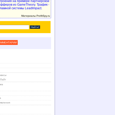
троения на примере партнерской
 офферов из GameTheory. Трафик -
ламной системы LeadImpact.
Материалы ProfitSpy.ru
ОММЕНТАРИИ
рвисы
 Лайт
ама
а
явления