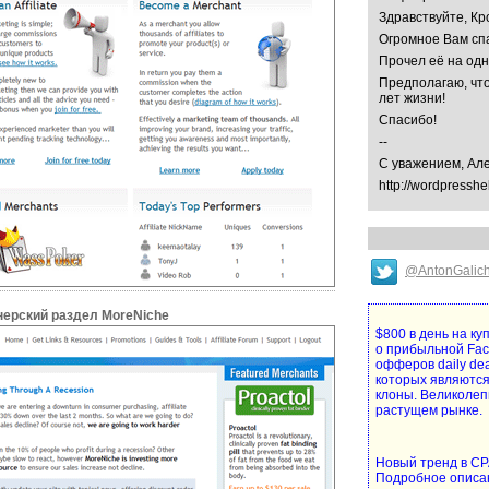
Здравствуйте, Кр
Огромное Вам спа
Прочел её на од
Предполагаю, что
лет жизни!
Спасибо!
--
С уважением, Ал
http://wordpresshe
@AntonGalic
нерский раздел MoreNiche
$800 в день на к
о прибыльной Fa
офферов daily de
которых являются
клоны. Великолеп
растущем рынке.
Новый тренд в CPA
Подробное описа