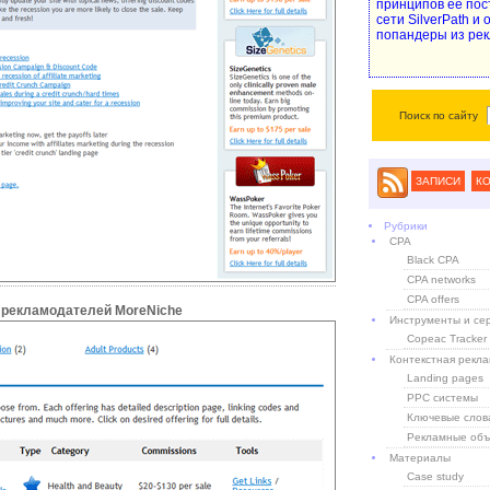
принципов ее пос
сети SilverPath и
попандеры из рек
Поиск по сайту
ЗАПИСИ
К
Рубрики
CPA
Black CPA
CPA networks
CPA offers
 рекламодателей MoreNiche
Инструменты и се
Copeac Tracker
Контекстная рекл
Landing pages
PPC системы
Ключевые слов
Рекламные объ
Материалы
Case study