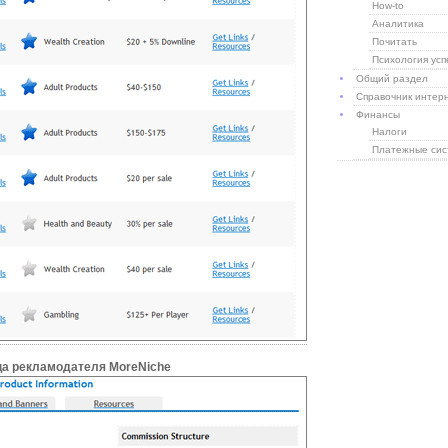
How-to
Аналитика
Почитать
Психология усп
Общий раздел
Справочник интер
Финансы
Налоги
Платежные си
а рекламодателя MoreNiche