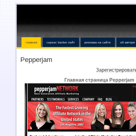
главная
copeac tracker лайт
реклама на сайте
об авторе
Pepperjam
Зарегистрировать
Главная страница Pepperjam