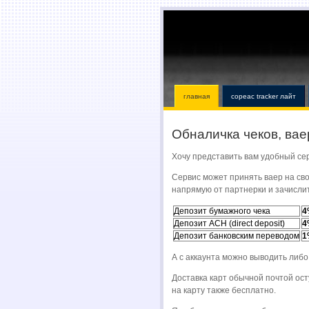
главная
copeac tracker лайт
Обналичка чеков, вае
Хочу представить вам удобный се
Сервис может принять ваер на св
напрямую от партнерки и зачислит
Депозит бумажного чека
4
Депозит ACH (direct deposit)
4
Депозит банковским переводом
1
А с аккаунта можно выводить либо
Доставка карт обычной почтой ост
на карту также бесплатно.