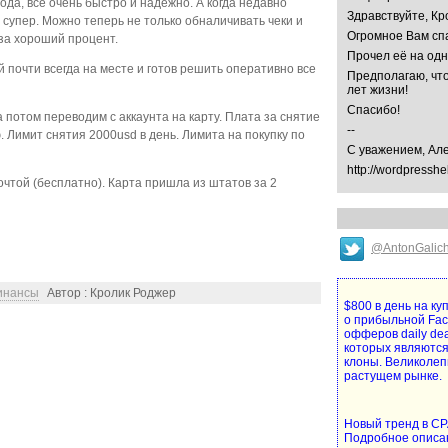
ода, все очень быстро и надежно. А когда недавно
Здравствуйте, Кр
 супер. Можно теперь не только обналичивать чеки и
Огромное Вам спа
за хороший процент.
Прочел её на од
 почти всегда на месте и готов решить оперативно все
Предполагаю, что
лет жизни!
Спасибо!
а потом переводим с аккаунта на карту. Плата за снятие
--
. Лимит снятия 2000usd в день. Лимита на покупку по
С уважением, Ал
http://wordpresshe
очтой (бесплатно). Карта пришла из штатов за 2
@AntonGalic
инансы
Автор : Кролик Роджер
$800 в день на к
о прибыльной Fa
офферов daily de
которых являются
клоны. Великолеп
растущем рынке.
Новый тренд в CPA
Подробное описа