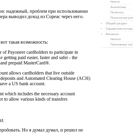
How-to
Аналитика
Почитать
Психология усп
Общий раздел
Справочник интер
Финансы
Налоги
Платежные си