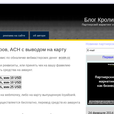
Блог Кроли
Партнерский маркетинг и 
реклама на сайте
об авторе
Новинки партнерск
ров, ACH с выводом на карту
Первая 
рвис по обналичке вебмастерских денег
ecoin.cc
ои реквизиты, или принять чек на вашу фамилию
ь средства на аккаунт.
%, мин 10 USD
%, мин 10 USD
%, мин 25 USD
 на webmoney, либо на карту выпущенную loyalbank.
уществляется бесплатно, перевод средств из аккаунта
24 февраля 2014