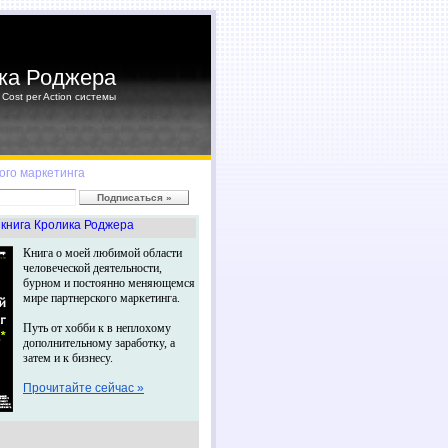
ка Роджера
Cost per Action системы
ого маркетинга
книга Кролика Роджера
Книга о моей любимой области
человеческой деятельности,
бурном и постоянно меняющемся
мире партнерского маркетинга.
Путь от хобби к в неплохому
дополнительному заработку, а
затем и к бизнесу.
Прочитайте сейчас »