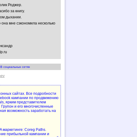
олик Роджер.
сибо за книгу.
ном дыхании.
 она мне сэкономила несколько
ександр
lp.ru
В социальных сетях
hev
упонных сайтах. Все подробности
cebook кампании по продвижению
als, ярким представителем
 Групон и его многочисленные
ная возможность заработать на
 маркетинге: Coreg Paths.
ние прибыльной кампании и