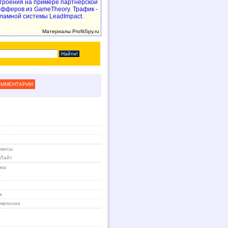
троения на примере партнерской
 офферов из GameTheory. Трафик -
ламной системы LeadImpact.
Материалы ProfitSpy.ru
ОММЕНТАРИИ
рвисы
 Лайт
ама
а
явления