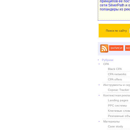
принципов ее пос
сети SilverPath и
попандеры из рек
Поиск по сайту
ЗАПИСИ
К
Рубрики
CPA
Black CPA
CPA networks
CPA offers
Инструменты и се
Copeac Tracker
Контекстная рекл
Landing pages
PPC системы
Ключевые слов
Рекламные объ
Материалы
Case study