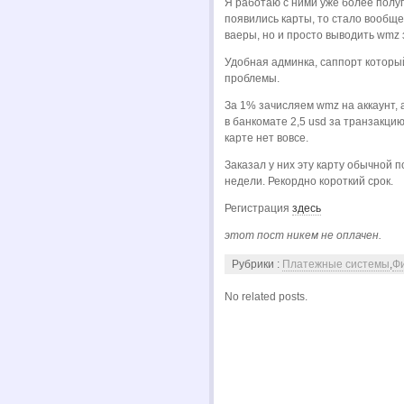
Я работаю с ними уже более полуг
появились карты, то стало вообще
ваеры, но и просто выводить wmz 
Удобная админка, саппорт который
проблемы.
За 1% зачисляем wmz на аккаунт, 
в банкомате
2,5 usd за транзакцию
карте нет вовсе.
Заказал у них эту карту обычной п
недели. Рекордно короткий срок.
Регистрация
здесь
этот пост никем не оплачен.
Рубрики :
Платежные системы
,
Ф
No related posts.