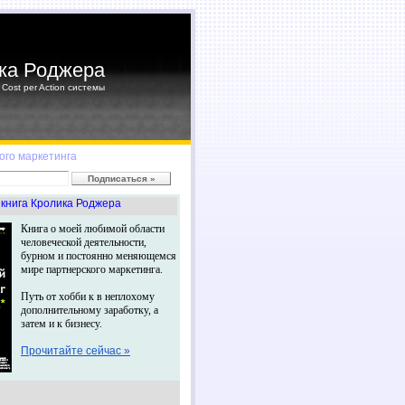
ка Роджера
Cost per Action системы
ого маркетинга
книга Кролика Роджера
Книга о моей любимой области
человеческой деятельности,
бурном и постоянно меняющемся
мире партнерского маркетинга.
Путь от хобби к в неплохому
дополнительному заработку, а
затем и к бизнесу.
Прочитайте сейчас »