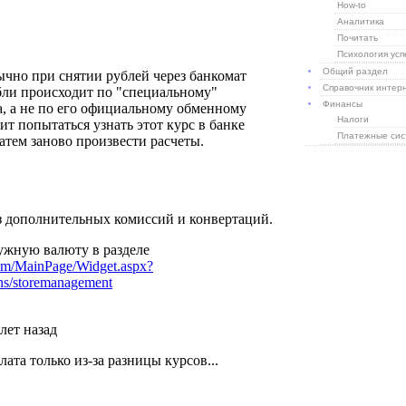
How-to
Аналитика
Почитать
Психология усп
Общий раздел
Справочник интер
Финансы
Налоги
Платежные си