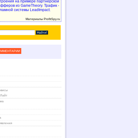
троения на примере партнерской
 офферов из GameTheory. Трафик -
ламной системы LeadImpact.
Материалы ProfitSpy.ru
ОММЕНТАРИИ
рвисы
 Лайт
ама
а
явления