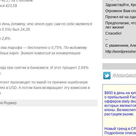
л 425,73$ Считаем:
Здравствуйте, Кр
ся 423,5$
Огромное Вам спа
Прочел её на од
Предполагаю, что
день (отмечу, что этот курс сам по себе является
лет жизни!
 0.5%) был 24,28.
Спасибо!
о 2,8%.
--
С уважением, Ал
 два тарифа — бесплатно и 0,75%. По-видимому
http://wordpresshe
дных карт. Значит комиссия за конвертацию
егда при снятии в банкомате. И этот процент 2.04%
.
@AntonGalic
митент производит по какой-то причине ошибочную
ях в USD. А потом банк возвращает эту комиссию в
$800 в день на к
.
о прибыльной Fa
офферов daily de
ик Роджер
которых являются
клоны. Великолеп
растущем рынке.
Новый тренд в CPA
Подробное описа