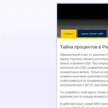
главная
copeac tracker лайт
Тайна процентов в P
Официальный ответ от payoneer п
Карта Payoneer MasterCard соде
деньги в валюте USD. При операц
отличной от USD, снимается ком
конвертации валют. Только в слу
снимали наличные средства в USD
снята комиссия по конвертации 
дополнительно к $2.15, она подл
Т.е снимайте с этой карты только 
payoneer.com по поводу возврата
И действительно, некий WRX прои