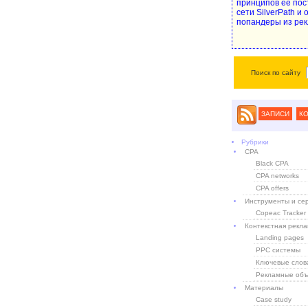
принципов ее пос
сети SilverPath и
попандеры из рек
Поиск по сайту
ЗАПИСИ
К
Рубрики
CPA
Black CPA
CPA networks
CPA offers
Инструменты и се
Copeac Tracker
Контекстная рекл
Landing pages
PPC системы
Ключевые слов
Рекламные объ
Материалы
Case study