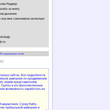
олик Роджер.
сибо за книгу.
ном дыхании.
 она мне сэкономила несколько
ександр
lp.ru
В социальных сетях
hev
упонных сайтах. Все подробности
cebook кампании по продвижению
als, ярким представителем
 Групон и его многочисленные
ная возможность заработать на
 маркетинге: Coreg Paths.
ние прибыльной кампании и