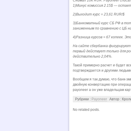
Снимал 10К RUR. Payoneer списа
1)Минус комиссия 2.15$ — остает
2)Выходит курс = 23,61 RUR/$
3)Банкоматный курс СБ РФ в тот 
заниженным по сравнению с ЦБ на
4)Разница курсов = 67 копеек. Эт
На сайте сбербанка фигурируют
первый действует только для ро
действительно 2,04%.
Такой примерно расчет и будет вс
подтверждается и другими людьми
Вообщем я так думаю, что банк-э
двойную конвертацию при операци
payoneer а он уже владельцам карт
Рубрики :
Payoneer
Автор : Крол
No related posts.