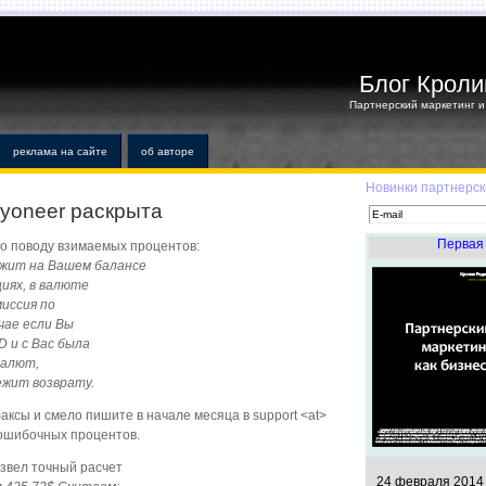
Блог Кроли
Партнерский маркетинг и 
реклама на сайте
об авторе
Новинки партнерск
ayoneer раскрыта
Первая 
о поводу взимаемых процентов:
ржит на Вашем балансе
иях, в валюте
иссия по
чае если Вы
 и с Вас была
валют,
ежит возврату.
баксы и смело пишите в начале месяца в support <at>
 ошибочных процентов.
звел точный расчет
24 февраля 2014