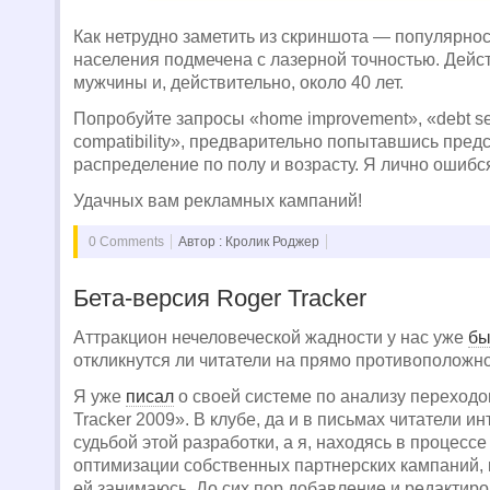
Как нетрудно заметить из скриншота — популярно
населения подмечена с лазерной точностью. Дейс
мужчины и, действительно, около 40 лет.
Попробуйте запросы «home improvement», «debt set
compatibility», предварительно попытавшись пред
распределение по полу и возрасту. Я лично ошиб
Удачных вам рекламных кампаний!
0 Comments
Автор : Кролик Роджер
Бета-версия Roger Tracker
Аттракцион нечеловеческой жадности у нас уже
бы
откликнутся ли читатели на прямо противоположн
Я уже
писал
о своей системе по анализу переходо
Tracker 2009». В клубе, да и в письмах читатели и
судьбой этой разработки, а я, находясь в процессе
оптимизации собственных партнерских кампаний, к
ей занимаюсь. До сих пор добавление и редакти