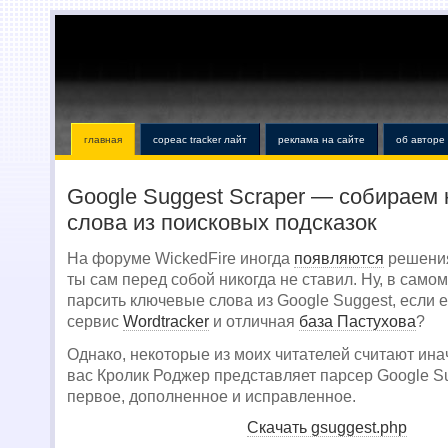
главная
copeac tracker лайт
реклама на сайте
об авторе
Google Suggest Scraper — собираем
слова из поисковых подсказок
На форуме WickedFire иногда
появляются
решения
ты сам перед собой никогда не ставил. Ну, в самом
парсить ключевые слова из Google Suggest, если 
сервис
Wordtracker
и отличная
база Пастухова
?
Однако, некоторые из моих читателей считают ин
вас Кролик Роджер представляет парсер Google S
первое, дополненное и исправленное.
Скачать gsuggest.php