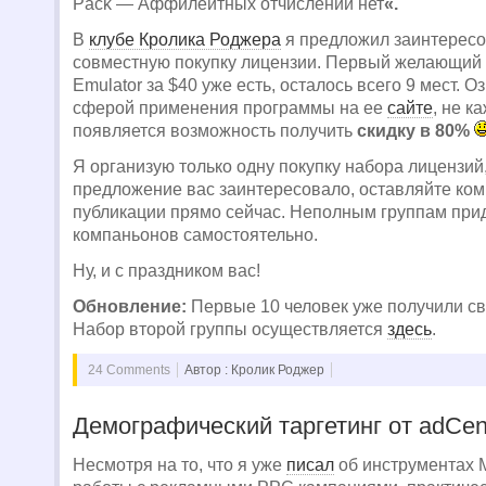
Pack —
Аффилейтных отчислений нет
«.
В
клубе Кролика Роджера
я предложил заинтерес
совместную покупку лицензии. Первый желающий
Emulator за $40 уже есть, осталось всего 9 мест. О
сферой применения программы на ее
сайте
, не к
появляется возможность получить
скидку в 80%
Я организую только одну покупку набора лицензий
предложение вас заинтересовало, оставляйте ком
публикации прямо сейчас. Неполным группам прид
компаньонов самостоятельно.
Ну, и с праздником вас!
Обновление:
Первые 10 человек уже получили св
Набор второй группы осуществляется
здесь
.
24 Comments
Автор : Кролик Роджер
Демографический таргетинг от adCen
Несмотря на то, что я уже
писал
об инструментах M