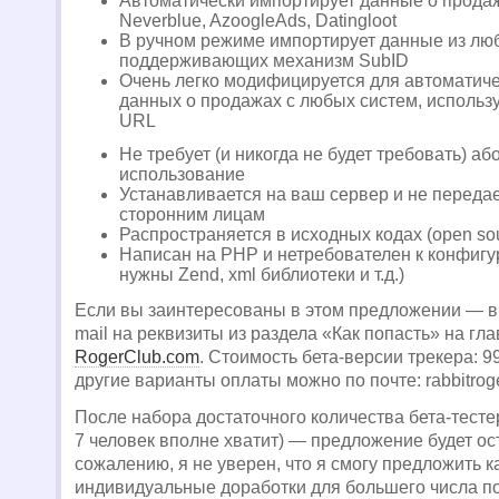
Автоматически импортирует данные о продаж
Neverblue, AzoogleAds, Datingloot
В ручном режиме импортирует данные из лю
поддерживающих механизм SubID
Очень легко модифицируется для автоматиче
данных о продажах с любых систем, использ
URL
Не требует (и никогда не будет требовать) аб
использование
Устанавливается на ваш сервер и не переда
сторонним лицам
Распространяется в исходных кодах (open so
Написан на PHP и нетребователен к конфигу
нужны Zend, xml библиотеки и т.д.)
Если вы заинтересованы в этом предложении — в
mail на реквизиты из раздела «Как попасть» на гл
RogerClub.com
. Стоимость бета-версии трекера: 
другие варианты оплаты можно по почте:
rabbitro
После набора достаточного количества бета-тестер
7 человек вполне хватит) — предложение будет ос
сожалению, я не уверен, что я смогу предложить 
индивидуальные доработки для большего числа п