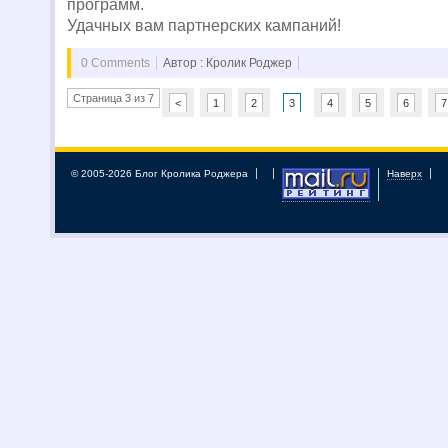
программ.
Удачных вам партнерских кампаний!
0 Comments
Автор : Кролик Роджер
Страница 3 из 7
<
1
2
3
4
5
6
7
© 2005-2026 Блог Кролика Роджера
Наверх