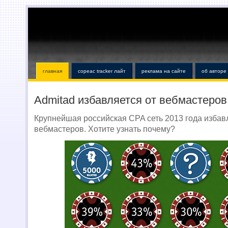
главная
copeac tracker лайт
реклама на сайте
об авторе
Admitad избавляется от вебмастеров
Крупнейшая российская CPA сеть 2013 года избав
вебмастеров. Хотите узнать почему?