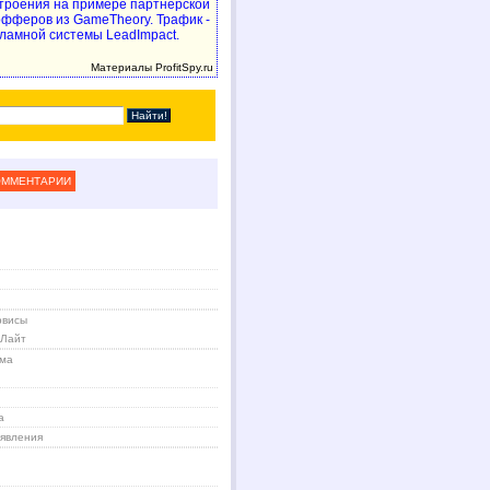
троения на примере партнерской
 офферов из GameTheory. Трафик -
ламной системы LeadImpact.
Материалы ProfitSpy.ru
ОММЕНТАРИИ
рвисы
 Лайт
ама
а
явления