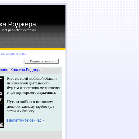
ка Роджера
Cost per Action системы
ого маркетинга
книга Кролика Роджера
Книга о моей любимой области
человеческой деятельности,
бурном и постоянно меняющемся
мире партнерского маркетинга.
Путь от хобби к в неплохому
дополнительному заработку, а
затем и к бизнесу.
Прочитайте сейчас »