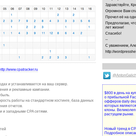
Здравствуйте, Кр
Огромное Вам спа
Прочел её на од
Предполагаю, что
лет жизни!
Спасибо!
--
С уважением, Ал
http://wordpresshe
http://www.cpatracker.ru
@AntonGalic
дах и устанавливается на ваш сервер.
ения и рекламные кампании.
$800 в день на к
ибыль.
о прибыльной Fa
рость работы на стандартном хостинге, база данных
офферов daily de
которых являются
ения отчетов.
клоны. Великолеп
и и западными CPA сетями.
растущем рынке.
Новый тренд в CPA
етей
Подробное описа