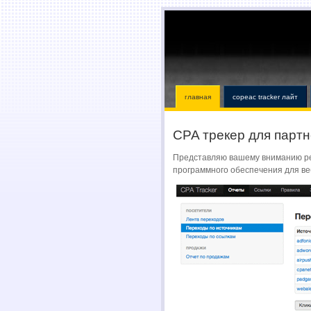
главная
copeac tracker лайт
CPA трекер для партн
Представляю вашему вниманию ре
программного обеспечения для ве