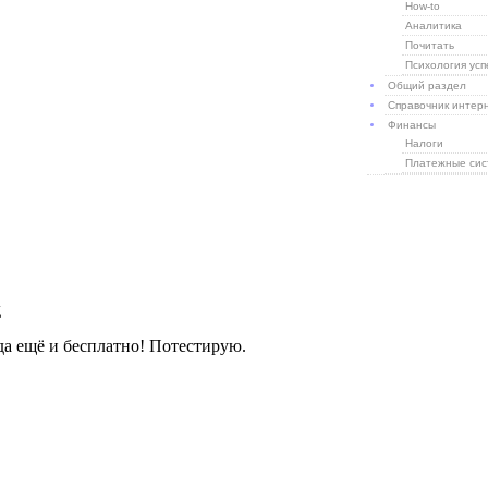
How-to
Аналитика
Почитать
Психология усп
Общий раздел
Справочник интер
Финансы
Налоги
Платежные си