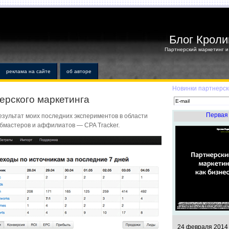
Блог Кроли
Партнерский маркетинг и 
реклама на сайте
об авторе
Новинки партнерск
ерского маркетинга
Первая 
зультат моих последних экспериментов в области
бмастеров и аффилиатов — CPA Tracker.
24 февраля 2014