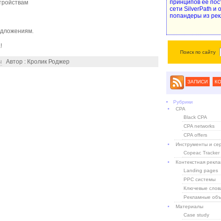
принципов ее пос
тройствам
сети SilverPath и
попандеры из рек
едложениям.
!
Поиск по сайту
ы
Автор : Кролик Роджер
ЗАПИСИ
К
Рубрики
CPA
Black CPA
CPA networks
CPA offers
Инструменты и се
Copeac Tracker
Контекстная рекл
Landing pages
PPC системы
Ключевые слов
Рекламные объ
Материалы
Case study