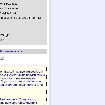
олик Роджер.
сибо за книгу.
ном дыхании.
 она мне сэкономила несколько
ександр
lp.ru
В социальных сетях
hev
упонных сайтах. Все подробности
cebook кампании по продвижению
als, ярким представителем
 Групон и его многочисленные
ная возможность заработать на
 маркетинге: Coreg Paths.
ние прибыльной кампании и