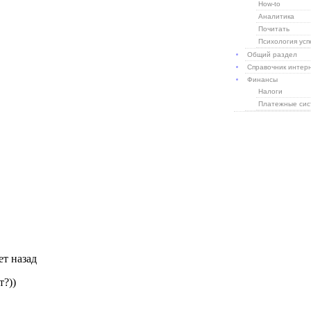
How-to
Аналитика
Почитать
Психология усп
Общий раздел
Справочник интер
Финансы
Налоги
Платежные си