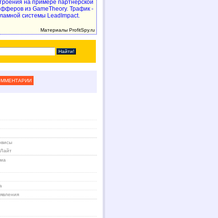
троения на примере партнерской
 офферов из GameTheory. Трафик -
ламной системы LeadImpact.
Материалы ProfitSpy.ru
ОММЕНТАРИИ
рвисы
 Лайт
ама
а
явления