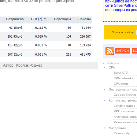
ads
, выплата $0.33 за регистрацию игрока.
принципов ее пос
сети SilverPath и
попандеры из рек
Поиск по сайту
ЗАПИСИ
К
Рубрики
я
Автор : Кролик Роджер
CPA
Black CPA
CPA networks
CPA offers
Инструменты и се
Copeac Tracker
Контекстная рекл
Landing pages
PPC системы
Ключевые слов
Рекламные объ
Материалы
Case study