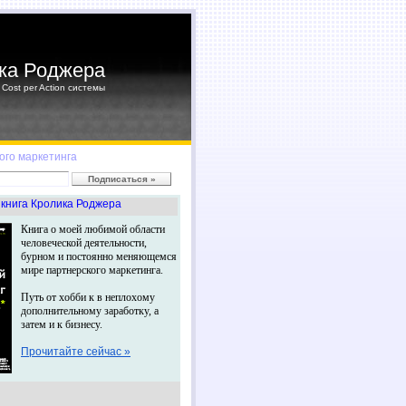
ка Роджера
Cost per Action системы
ого маркетинга
книга Кролика Роджера
Книга о моей любимой области
человеческой деятельности,
бурном и постоянно меняющемся
мире партнерского маркетинга.
Путь от хобби к в неплохому
дополнительному заработку, а
затем и к бизнесу.
Прочитайте сейчас »