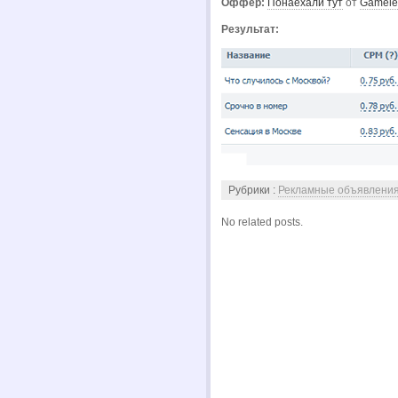
Оффер:
Понаехали тут
от
Gamele
Результат:
Рубрики :
Рекламные объявлени
No related posts.