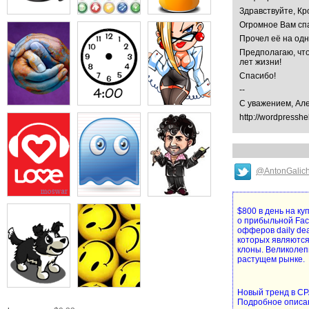
Здравствуйте, Кр
Огромное Вам спа
Прочел её на од
Предполагаю, что
лет жизни!
Спасибо!
--
С уважением, Ал
http://wordpresshe
@AntonGalic
$800 в день на к
о прибыльной Fa
офферов daily de
которых являются
клоны. Великолеп
растущем рынке.
Новый тренд в CPA
Подробное описа