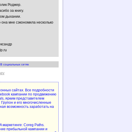
олик Роджер.
сибо за книгу.
ном дыхании.
 она мне сэкономила несколько
ександр
lp.ru
В социальных сетях
hev
упонных сайтах. Все подробности
cebook кампании по продвижению
als, ярким представителем
 Групон и его многочисленные
ная возможность заработать на
 маркетинге: Coreg Paths.
ние прибыльной кампании и