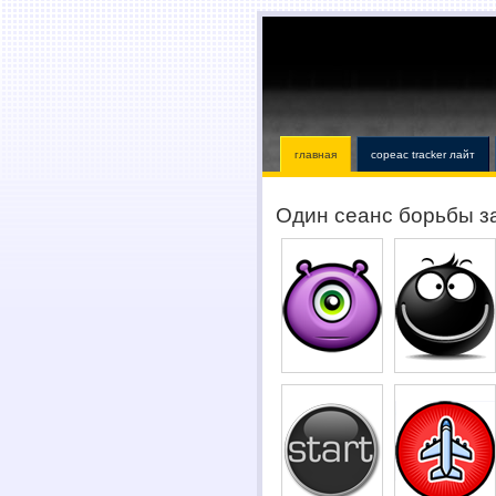
главная
copeac tracker лайт
Один сеанс борьбы з