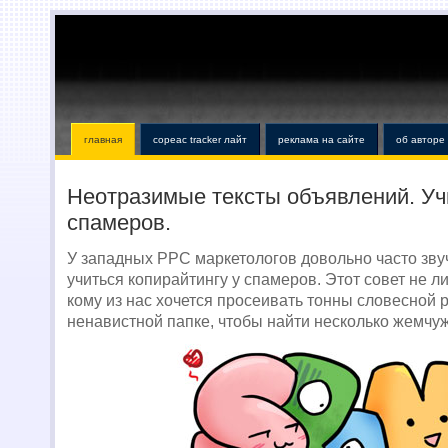
главная
copeac tracker лайт
реклама на сайте
об авторе
Неотразимые тексты объявлений. Уч
спамеров.
У западных PPC маркетологов довольно часто зв
учиться копирайтингу у спамеров. Этот совет не л
кому из нас хочется просеивать тонны словесной р
ненавистной папке, чтобы найти несколько жемчу