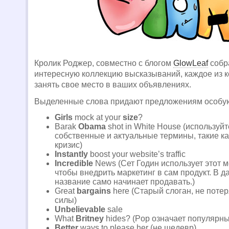
Кролик Роджер, совместно с блогом
GlowLeaf
собр
интересную коллекцию высказываний, каждое из 
занять свое место в ваших объявлениях.
Выделенные слова придают предложениям особу
Girls
mock at your
size
?
Barak
Obama
shot in White House (используй
собственные и актуальные термины, такие ка
кризис)
Instantly
boost your website’s traffic
Incredible
News (Сет Годин использует этот м
чтобы внедрить маркетинг в сам продукт. В 
название само начинает продавать.)
Great
bargains
here (Старый слоган, не поте
силы)
Unbelievable
sale
What
Britney
hides? (Pop означает популярны
Better
ways to please her (не шедевр)