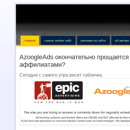
главная
copeac tracker лайт
реклама на сайте
об авторе
AzoogleAds окончательно прощается
аффилиатами?
Сегодня с самого утра висит табличка.