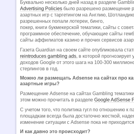
Буквально несколько дней назад в разделе Gambli
Advertising Policies
было разрешено размещение р
азартных игр с таргетингом на Англию, Шотландию
разрешенных попали лотереи, бинго,
покер, книги букмекерской тематики, сайты с совет
программное обеспечение, обучающие сайты гемб
сайты аффилиатов казино и прочих сервисов азар
Газета Guardian на своем сайте опубликовала ста
reintroduces gambling ads
, в которой прогнозирует
доходов Google от этого шага на 100-300 миллион
стерлингов в год.
Можно ли размещать Adsense на сайтах про каз
азартные игры?
Размещение Adsense на сайтах Gambling тематик
этом можно прочитать в разделе
Google AdSense P
С учетом того, что политика гугл по отношению к 
площадкам всегда была достаточно жесткой, наде
изменение ситуации с Adsense пока не приходится
И как давно это происходит?